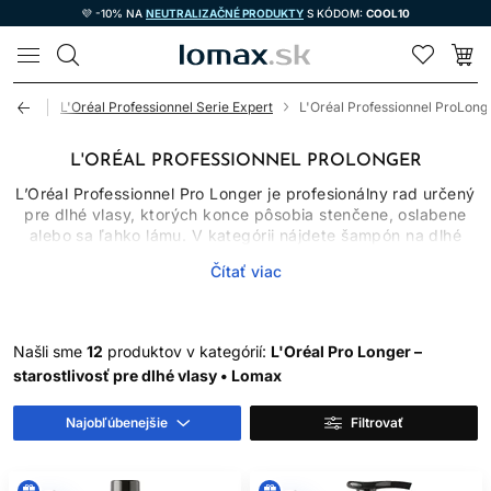
💜 -10% NA
NEUTRALIZAČNÉ PRODUKTY
S KÓDOM:
COOL10
LOMAX
livosť
L'Oréal Professionnel Serie Expert
L'Oréal Professionnel ProLong
L'ORÉAL PROFESSIONNEL PROLONGER
L’Oréal Professionnel Pro Longer je profesionálny rad určený
pre dlhé vlasy, ktorých konce pôsobia stenčene, oslabene
alebo sa ľahko lámu. V kategórii nájdete šampón na dlhé
vlasy, kondicionér na dlhé vlasy, masku aj bezoplachový
Čítať viac
termoochranný krém. Jednotlivé produkty majú rozdielnu
úlohu, preto nie je potrebné vrstviť všetky pri každom umytí.
Cieľom rutiny je zlepšiť čistotu, poddajnosť, hebkosť a
kozmetický vzhľad dĺžok a končekov.
Našli sme
12
produktov v kategórií:
L'Oréal Pro Longer –
starostlivosť pre dlhé vlasy • Lomax
PRE KOHO JE RAD PRO
LONGER VHODNÝ
Najobľúbenejšie
Filtrovať
Starostlivosť o dlhé vlasy má zmysel najmä vtedy, keď
chcete zachovať dĺžku, no konce sa štiepia, pôsobia redšie