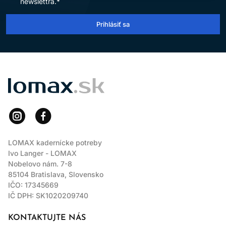
newslettra.*
MÔŽE PRO LONGER ZRÝCHLIŤ
Prihlásiť sa
RAST VLASOV?
Nie je to liečba rastu. Pomocou kondicionovania a šetrnej
rutiny môže podporiť zachovanie dĺžky obmedzením
lámavosti.
LOMAX
LOMAX kadernícke potreby
Ivo Langer - LOMAX
Nobelovo nám. 7-8
85104 Bratislava, Slovensko
IČO: 17345669
IČ DPH: SK1020209740
KONTAKTUJTE NÁS