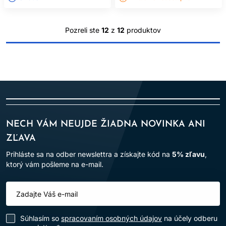
ČASTÉ OTÁZKY
Pozreli ste
12
z
12
produktov
ZÁKAZNÍKOV
JE PRO LONGER VHODNÝ IBA
PRE VEĽMI DLHÉ VLASY?
Nie. Je určený aj pre stredne dlhé vlasy s oslabenými alebo
stenčenými koncami.
MÁM POUŽIŤ KONDICIONÉR AJ
NECH VÁM NEUJDE ŽIADNA NOVINKA ANI
MASKU?
ZĽAVA
Zvyčajne stačí jeden oplachovací krok podľa aktuálnej
Prihláste sa na odber newslettra a získajte kód na
5% zľavu
,
potreby vlasov.
ktorý vám pošleme na e-mail.
ZACELÍ MASKA ROZŠTIEPENÉ
KONČEKY NATRVALO?
Nie. Môže ich dočasne uhladiť; existujúce rozštiepenie
Súhlasím so
spracovaním osobných údajov
na účely odberu
odstráni zastrihnutie.