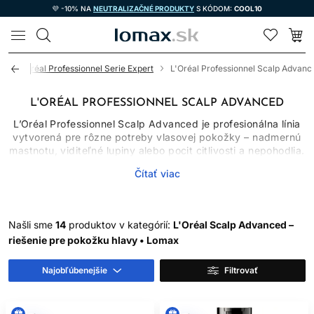
💜 -10% NA
NEUTRALIZAČNÉ PRODUKTY
S KÓDOM:
COOL10
LOMAX
ť
L'Oréal Professionnel Serie Expert
L'Oréal Professionnel Scalp Advanc
L'ORÉAL PROFESSIONNEL SCALP ADVANCED
L’Oréal Professionnel Scalp Advanced je profesionálna línia
vytvorená pre rôzne potreby vlasovej pokožky – nadmernú
mastnotu, viditeľné lupiny alebo pocit citlivosti a nepohodlia.
V kategórii nájdete šampón proti lupinám, šampón na
Čítať viac
mastné vlasy, čistiaci íl 2 v 1, jemný šampón na citlivú
pokožku aj intenzívnu upokojujúcu starostlivosť. Produkty sú
dostupné v domácich, salónnych a pri niektorých variantoch
aj náhradných baleniach.
Našli sme
14
produktov v kategórií:
L'Oréal Scalp Advanced –
Jednotlivé produkty nemajú rovnaké zloženie ani účel.
riešenie pre pokožku hlavy • Lomax
Mastnota, lupiny a citlivosť sa môžu prejavovať súčasne, ale
vyžadujú odlišne zostavenú rutinu. Základom správneho
Najobľúbenejšie
Filtrovať
výberu je preto určiť hlavný problém, prečítať si názov
konkrétneho variantu a používať ho podľa návodu výrobcu.