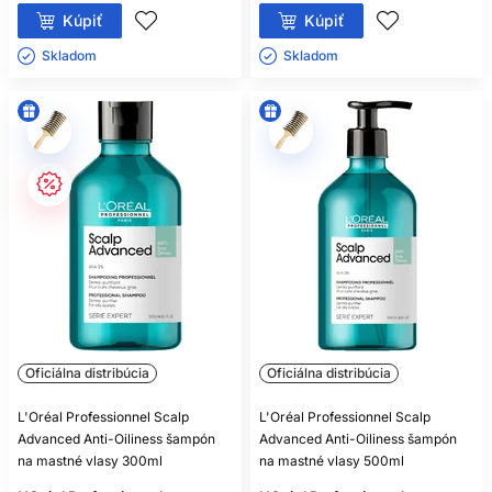
objaví výrazné začervenanie, mokvanie, chrasty, bolesť,
Kúpiť
Kúpiť
ložiskové vypadávanie alebo dlhodobé zhoršovanie, obráťte
sa na dermatológa.
Skladom ㅤ
Skladom ㅤ
SCALP ADVANCED ANTI-
DANDRUFF PROTI
VIDITEĽNÝM LUPINÁM
Scalp Advanced Anti-Dandruff je šampón proti lupinám
určený na pokožku s viditeľnými suchými alebo mastnými
šupinkami. Oficiálna receptúra obsahuje piroktón olamín,
zložku používanú v kozmetických prípravkoch proti lupinám.
Pomáha obmedzovať podmienky spojené s ich tvorbou a pri
pravidelnom používaní znižovať viditeľnosť šupiniek.
Šampón rovnomerne naneste na mokrú pokožku a vlasy.
Jemne ho rozotrite bruškami prstov, vytvorte penu a
Oficiálna distribúcia
Oficiálna distribúcia
dôkladne opláchnite. Nechtami pokožku neškriabte –
mechanické poranenie môže zhoršiť pálenie a začervenanie.
L'Oréal Professionnel Scalp
L'Oréal Professionnel Scalp
Frekvenciu používania prispôsobte pokynom na obale;
Advanced Anti-Oiliness šampón
Advanced Anti-Oiliness šampón
aktívna starostlivosť funguje najlepšie konzistentne, nie
na mastné vlasy 300ml
na mastné vlasy 500ml
náhodne raz za niekoľko týždňov.