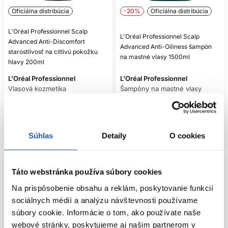
dôkladne opláchnite.
Oficiálna distribúcia
-20%
Oficiálna distribúcia
Ak máte mastné lupiny, výrobca odporúča zaradiť íl pred
Anti-Dandruff šampónom ako doplnkový čistiaci krok.
L'Oréal Professionnel Scalp
Takáto kombinácia však musí zostať dobre tolerovaná; ak
L'Oréal Professionnel Scalp
Advanced Anti-Discomfort
pokožka začne byť podráždená, rutinu zjednodušte.
Advanced Anti-Oiliness šampón
starostlivosť na citlivú pokožku
na mastné vlasy 1500ml
hlavy 200ml
ANTI-DISCOMFORT PRE
L'Oréal Professionnel
L'Oréal Professionnel
CITLIVÚ POKOŽKU
Vlasová kozmetika
Šampóny na mastné vlasy
22.10 €
38.40 €
47.97 €
Scalp Advanced Anti-Discomfort zahŕňa jemný šampón a
intenzívnu upokojujúcu starostlivosť. Sú určené na
Kúpiť
Kúpiť
kozmetické zníženie pocitu nepohodlia, napätia alebo
citlivosti. V rámci línie značka uvádza niacínamid medzi
Súhlas
Detaily
O cookies
Skladom ㅤ
Skladom ㅤ
používanými dermatologickými aktívnymi zložkami, no
presné zloženie vždy skontrolujte na obale konkrétneho
produktu.
Táto webstránka používa súbory cookies
Pri citlivej pokožke používajte príjemne vlažnú vodu a
šampón rozotierajte bez agresívneho drhnutia. Vlasy
Na prispôsobenie obsahu a reklám, poskytovanie funkcií
dôkladne opláchnite, pretože zvyšky produktu môžu u
sociálnych médií a analýzu návštevnosti používame
citlivého používateľa zvyšovať nepohodlie. Fén nastavte na
súbory cookie. Informácie o tom, ako používate naše
miernu teplotu a nedržte ho tesne pri pokožke.
webové stránky, poskytujeme aj našim partnerom v
Citlivosť môže súvisieť s konkrétnou parfumáciou,