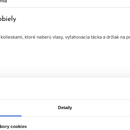
nia
obiely
i kolieskami, ktoré neberú vlasy, vyťahovacia tácka a držiak n
Detaily
bory cookies