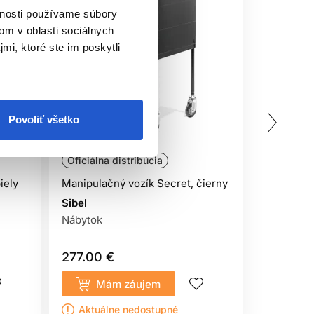
vnosti používame súbory
om v oblasti sociálnych
mi, ktoré ste im poskytli
Povoliť všetko
Doprava zadarmo
Doprava 
Oficiálna distribúcia
Oficiálna
iely
Manipulačný vozík Secret, čierny
Manipulač
Sibel
Sibel
Nábytok
Nábytok
277.00 €
105.00 
Mám záujem
Kúp
Aktuálne nedostupné
Sklado