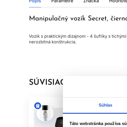
Popis
Parametre
Značka
Hodnote
Manipulačný vozík Secret, čiern
Vozík s praktickým dizajnom - 4 šuflíky s tichým
nerozbitná konštrukcia.
SÚVISIACE PRODUKTY
Súhlas
Táto webstránka používa sú