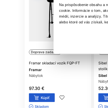
Na prispôsobenie obsahu a r
cookie. Informácie o tom, ak
médií, inzercie a analýzy. Tí
alebo ktoré od vás získali, ke
Doprava zadarmo
Ofic
Framar skladací vozík FQP-FT
Sibel
stolík
Framar
Nábytok
Sibel
Náby
97.30 €
52.3
Kúpiť
Skladom ㅤ
Sk