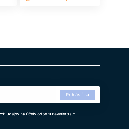
Prihlásiť sa
ých údajov
na účely odberu newslettra.*