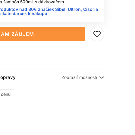
 na šampón 500ml, s dávkovačom
roduktov nad 80€ značiek Sibel, Ultron, Cisoria
ískate darček k nákupu!
ÁM ZÁUJEM
 dopravy
ť cenu