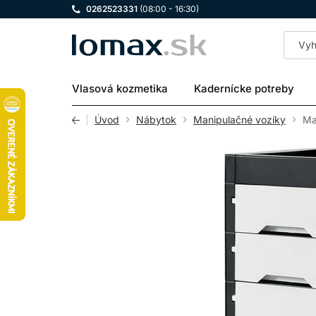
0262523331
(08:00 - 16:30)
LOMAX
Vlasová kozmetika
Kadernícke potreby
Úvod
Nábytok
Manipulačné vozíky
Ma