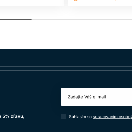
na
5% zľavu
,
Súhlasím so
spracovaním osobn