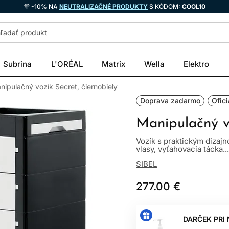
💜 -10% NA
NEUTRALIZAČNÉ PRODUKTY
S KÓDOM:
COOL10
Subrina
L'ORÉAL
Matrix
Wella
Elektro
nipulačný vozík Secret, čiernobiely
Doprava zadarmo
Ofici
Manipulačný vo
Vozík s praktickým dizajn
vlasy, vyťahovacia tácka...
SIBEL
277.00 €
DARČEK PRI