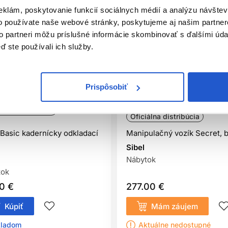
eklám, poskytovanie funkcií sociálnych médií a analýzu návšte
o používate naše webové stránky, poskytujeme aj našim partner
to partneri môžu príslušné informácie skombinovať s ďalšími údaj
ď ste používali ich služby.
Prispôsobiť
Doprava zadarmo
iálna distribúcia
Oficiálna distribúcia
 Basic kadernícky odkladací
Manipulačný vozík Secret, b
Sibel
Nábytok
tok
0 €
277.00 €
Kúpiť
Mám záujem
ladom ㅤ
Aktuálne nedostupné