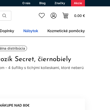
O nás
Blog
Značky
Akcie
0.00 €
Doplnky
Nábytok
Kozmetické pomôcky
álna distribúcia
zík Secret, čiernobiely
om - 4 šuflíky s tichými kolieskami, ktoré neberú
 NÁKUPE NAD 80€