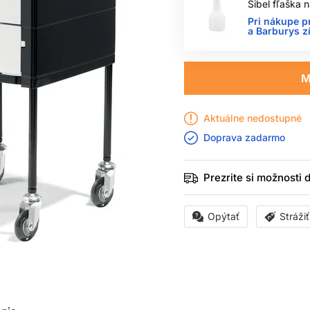
Sibel fľaška
Pri nákupe p
a Barburys z
M
Aktuálne nedostupné
Doprava zadarmo
Prezrite si možnosti
Opýtať
Stráži