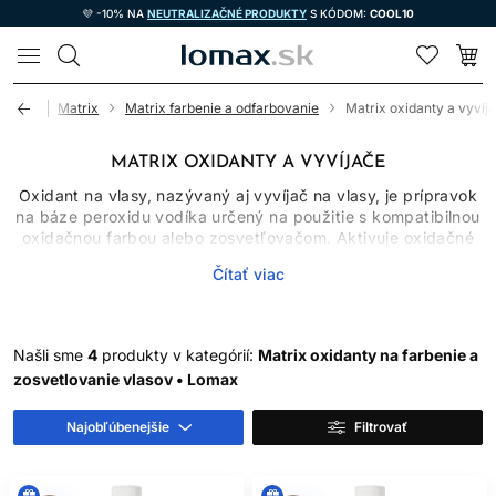
💜 -10% NA
NEUTRALIZAČNÉ PRODUKTY
S KÓDOM:
COOL10
LOMAX
Úvod
Matrix
Matrix farbenie a odfarbovanie
Matrix oxidanty a vyvíj
MATRIX OXIDANTY A VYVÍJAČE
Oxidant na vlasy, nazývaný aj vyvíjač na vlasy, je prípravok
na báze peroxidu vodíka určený na použitie s kompatibilnou
oxidačnou farbou alebo zosvetľovačom. Aktivuje oxidačné
farbivá a podľa koncentrácie a systému ovplyvňuje
Čítať viac
ukladanie pigmentu aj mieru zosvetlenia. Nie je to
samostatná farba a nesmie sa používať svojvoľne.
AKO ZVOLIŤ SPRÁVNY
Našli sme
4
produkty v kategórií:
Matrix oxidanty na farbenie a
zosvetlovanie vlasov • Lomax
VYVÍJAČ
Vždy postupujte podľa technického návodu konkrétnej
Najobľúbenejšie
Filtrovať
farby Matrix. Požadovaná koncentrácia, miešací pomer a
čas sa medzi líniami líšia. Vyššie percento nie je automaticky
lepšie: môže zvýšiť zosvetlenie a poškodenie, no nemusí