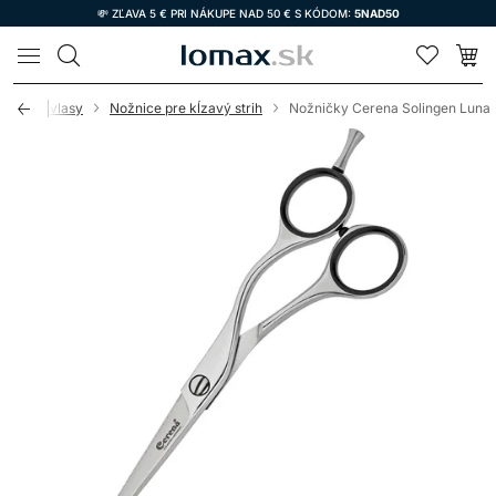
💸 ZĽAVA 5 € PRI NÁKUPE NAD 50 € S KÓDOM:
5NAD50
LOMAX
nice na vlasy
Nožnice pre kĺzavý strih
Nožničky Cerena Solingen Luna 