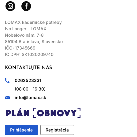
LOMAX kadernícke potreby
Ivo Langer - LOMAX
Nobelovo nám. 7-8
85104 Bratislava, Slovensko
IČO: 17345669
IČ DPH: SK1020209740
KONTAKTUJTE NÁS
0262523331
(08:00 - 16:30)
info@lomax.sk
Prihlásenie
Registrácia