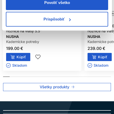
Povoliť všetko
Doprava zadarmo
Odporúčame
Doprava zadarm
Prispôsobiť
Naša značka
Naša značka
NUSHA PrecisionEdge PE55 kadernícke
NUSHA CobaltE
nožnice na vlasy 5.5"
nožnice na vlas
NUSHA
NUSHA
Kadernícke potreby
Kadernícke pot
199.00 €
239.00 €
Kúpiť
Kúpiť
Skladom ㅤ
Skladom ㅤ
Všetky produkty