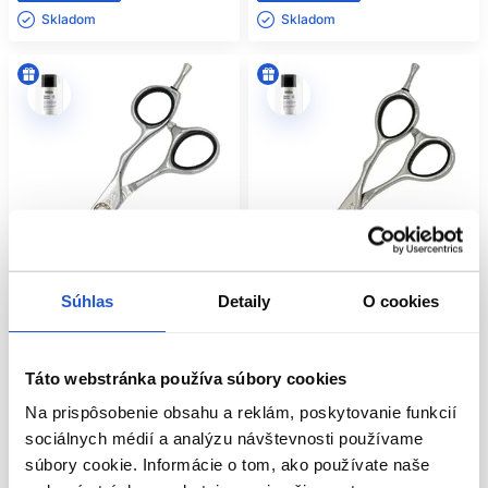
Skladom ㅤ
Skladom ㅤ
Nobelovo nám. 7-8
85104 Bratislava
Email: info@lomax.sk
Súhlas
Detaily
O cookies
Doprava zadarmo
Odporúčame
Naša značka
Odporúčame
Naša značka
Táto webstránka používa súbory cookies
NUSHA CobaltEdge CE60
NUSHA SalonLite SL55
kadernícke nožnice na vlasy 6.0"
kadernícke nožnice na vlasy 5.5"
Na prispôsobenie obsahu a reklám, poskytovanie funkcií
NUSHA
NUSHA
sociálnych médií a analýzu návštevnosti používame
Kadernícke potreby
Kadernícke potreby
súbory cookie. Informácie o tom, ako používate naše
239.00 €
69.00 €