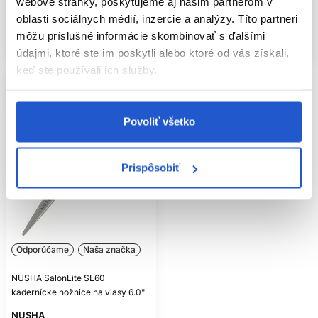
webové stránky, poskytujeme aj našim partnerom v
oblasti sociálnych médií, inzercie a analýzy. Títo partneri
Kúpiť
Kúpiť
môžu príslušné informácie skombinovať s ďalšími
Skladom ㅤ
Skladom ㅤ
údajmi, ktoré ste im poskytli alebo ktoré od vás získali,
keď ste používali ich služby.
Povoliť všetko
Prispôsobiť
Odporúčame
Naša značka
NUSHA SalonLite SL60
kadernícke nožnice na vlasy 6.0"
NUSHA