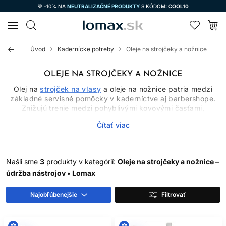
💜 -10% NA
NEUTRALIZAČNÉ PRODUKTY
S KÓDOM:
COOL10
LOMAX
Úvod
Kadernícke potreby
Oleje na strojčeky a nožnice
OLEJE NA STROJČEKY A NOŽNICE
Olej na
strojček na vlasy
a oleje na nožnice patria medzi
základné servisné pomôcky v kaderníctve aj barbershope.
Znižujú trenie medzi pohyblivými kovovými časťami,
podporujú plynulejší chod a pomáhajú obmedziť nadmerné
Čítať viac
zahrievanie či opotrebovanie. Mazanie však nenahrádza
čistenie, dezinfekciu, správne nastavenie ani odborný servis
poškodeného nástroja.
Používajte iba olej určený výrobcom pre konkrétny typ
Našli sme
3
produkty v kategórií:
Oleje na strojčeky a nožnice –
zariadenia. Univerzálny domáci olej, kuchynský olej, sprej s
údržba nástrojov • Lomax
neurčeným zložením alebo iné improvizované mazivo môžu
zanechať nánosy, poškodiť materiály alebo zhoršiť funkciu
Najobľúbenejšie
Filtrovať
strojčeka.
PREČO STROJČEK