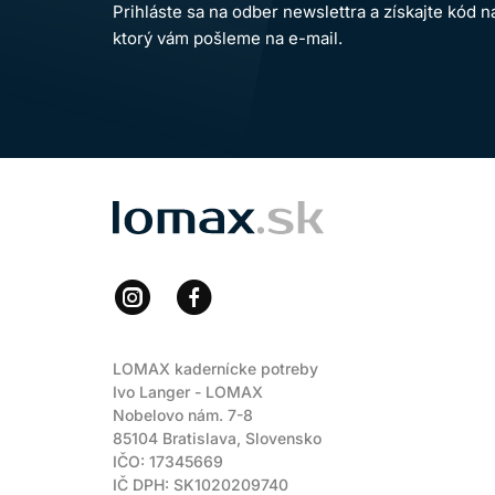
Prihláste sa na odber newslettra a získajte kód 
ktorý vám pošleme na e-mail.
LOMAX
LOMAX kadernícke potreby
Ivo Langer - LOMAX
Nobelovo nám. 7-8
85104 Bratislava, Slovensko
IČO: 17345669
IČ DPH: SK1020209740