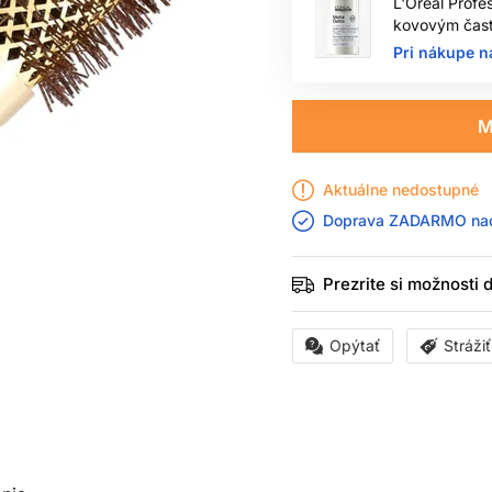
L'Oréal Profe
kovovým čast
Pri nákupe n
M
Aktuálne nedostupné
Doprava ZADARMO n
Prezrite si možnosti
Opýtať
Stráži