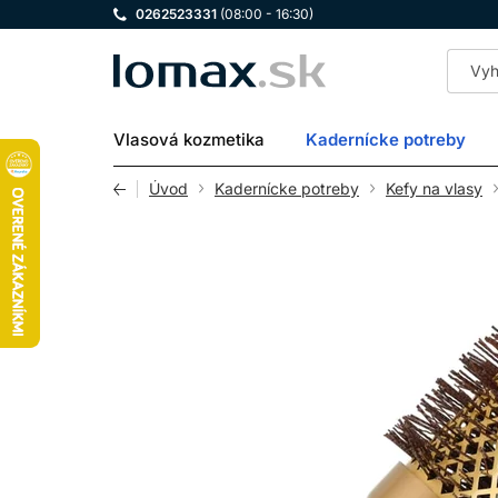
0262523331
(08:00 - 16:30)
LOMAX
Vlasová kozmetika
Kadernícke potreby
Úvod
Kadernícke potreby
Kefy na vlasy