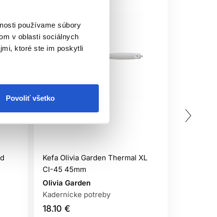
vnosti používame súbory
om v oblasti sociálnych
mi, ktoré ste im poskytli
Povoliť všetko
ed
Kefa Olivia Garden Thermal XL
Olivia Ga
CI-45 45mm
kefa na v
Olivia Garden
Olivia Ga
Kadernícke potreby
Kaderníck
18.10 €
15.00 €