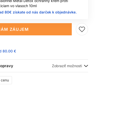
ssionnel Metal Detox ochranný krém proti
iciam vo vlasoch 10ml
ad 80€ získate od nás darček k objednávke.
ÁM ZÁUJEM
ad
80.00 €
 dopravy
ť cenu