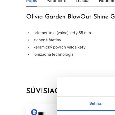
Popis
Parametre
Značka
Hodnote
Olivia Garden BlowOut Shine G
priemer tela (valca) kefy 55 mm
zvlnené štetiny
keramický povrch valca kefy
ionizačná technológia
SÚVISIACE PRODUKTY
Súhlas