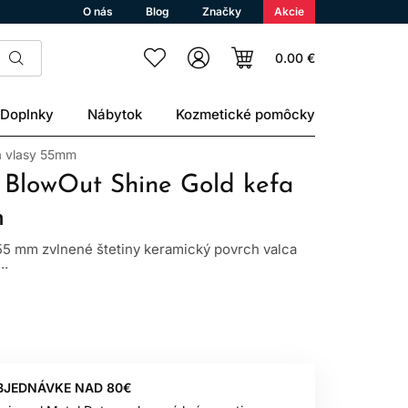
O nás
Blog
Značky
Akcie
0.00 €
Doplnky
Nábytok
Kozmetické pomôcky
na vlasy 55mm
 BlowOut Shine Gold kefa
m
 55 mm zvlnené štetiny keramický povrch valca
..
BJEDNÁVKE NAD 80€