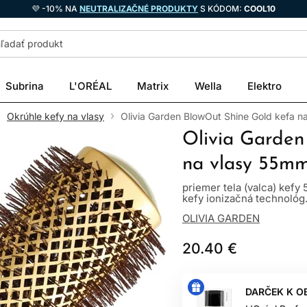
💜 -10% NA
NEUTRALIZAČNÉ PRODUKTY
S KÓDOM:
COOL10
Subrina
L'ORÉAL
Matrix
Wella
Elektro
Okrúhle kefy na vlasy
Olivia Garden BlowOut Shine Gold kefa 
Olivia Garden
na vlasy 55m
priemer tela (valca) kefy
kefy ionizačná technológ.
OLIVIA GARDEN
20.40 €
DARČEK K O