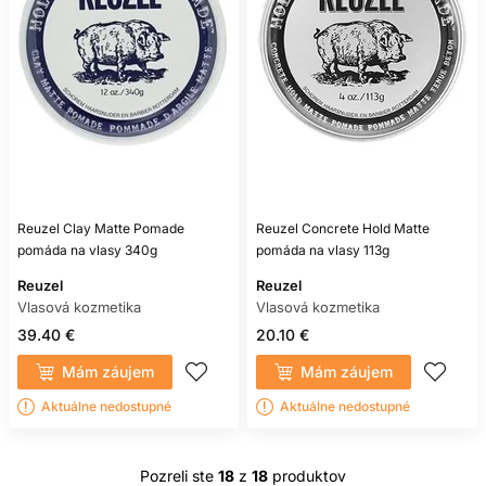
Reuzel Clay Matte Pomade
Reuzel Concrete Hold Matte
pomáda na vlasy 340g
pomáda na vlasy 113g
Reuzel
Reuzel
Vlasová kozmetika
Vlasová kozmetika
39.40 €
20.10 €
Mám záujem
Mám záujem
Aktuálne nedostupné
Aktuálne nedostupné
Pozreli ste
18
z
18
produktov