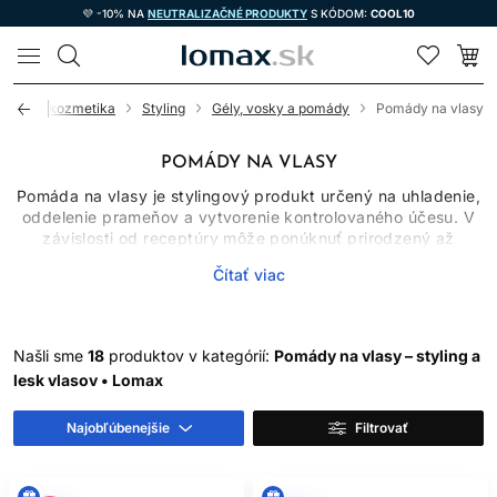
💜 -10% NA
NEUTRALIZAČNÉ PRODUKTY
S KÓDOM:
COOL10
LOMAX
Vlasová kozmetika
Styling
Gély, vosky a pomády
Pomády na vlasy
POMÁDY NA VLASY
Pomáda na vlasy je stylingový produkt určený na uhladenie,
oddelenie prameňov a vytvorenie kontrolovaného účesu. V
závislosti od receptúry môže ponúknuť prirodzený až
vysoký lesk, pružnú alebo silnú fixáciu a rozdielnu mieru
Čítať viac
prepracovateľnosti. Pomády na vlasy sa používajú najmä pri
krátkych a stredne dlhých účesoch, no malé množstvo môže
pomôcť aj pri uhladení kontúr alebo poletujúcich vlasov v
dlhšom účese.
Našli sme
18
produktov v kategórií:
Pomády na vlasy – styling a
lesk vlasov • Lomax
VODNÁ, VOSKOVÁ A
OLEJOVÁ BÁZA
Najobľúbenejšie
Filtrovať
Pomády na vodnej báze sa zvyčajne jednoduchšie vymývajú
a môžu poskytovať čistejší, pevnejší výsledok. Tradičné