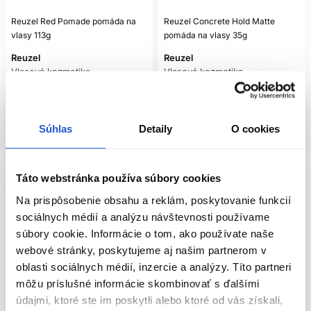
množstva krému, púdru, laku a pomády môže vytvoriť ťažký
Reuzel Red Pomade pomáda na
povlak; každý ďalší produkt má mať jasnú úlohu.
Reuzel Concrete Hold Matte
vlasy 113g
pomáda na vlasy 35g
ÚPRAVA FIXÁCIE POČAS
Reuzel
Reuzel
Vlasová kozmetika
DŇA
Vlasová kozmetika
17.60 €
10.60 €
Pri pružnej pomáde účes najprv prepracujte mierne
Mám záujem
Mám záujem
navlhčenými rukami alebo hrebeňom. Ďalšiu dávku pridajte
až vtedy, keď je fixácia skutočne slabá. Pri daždi a vysokej
Súhlas
Detaily
O cookies
Aktuálne nedostupné
Aktuálne nedostupné
vlhkosti sa výkon môže meniť podľa receptúry. Ak
potrebujete výraznú odolnosť, hľadajte výrobok s
deklarovanou silnou fixáciou a prípadne dokončite ľahkou
Táto webstránka používa súbory cookies
vrstvou
laku na vlasy
; pomáda sama nemusí účes zafixovať
proti každému počasiu.
Na prispôsobenie obsahu a reklám, poskytovanie funkcií
sociálnych médií a analýzu návštevnosti používame
HYGIENA PRI
súbory cookie. Informácie o tom, ako používate naše
PROFESIONÁLNOM
webové stránky, poskytujeme aj našim partnerom v
oblasti sociálnych médií, inzercie a analýzy. Títo partneri
POUŽÍVANÍ
môžu príslušné informácie skombinovať s ďalšími
V salóne naberajte pomádu čistou špachtľou alebo
údajmi, ktoré ste im poskytli alebo ktoré od vás získali,
dezinfikovaným nástrojom, nie opakovane použitými