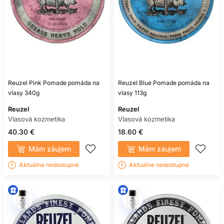
Reuzel Pink Pomade pomáda na
Reuzel Blue Pomade pomáda na
vlasy 340g
vlasy 113g
Reuzel
Reuzel
Vlasová kozmetika
Vlasová kozmetika
40.30 €
18.60 €
Mám záujem
Mám záujem
Aktuálne nedostupné
Aktuálne nedostupné