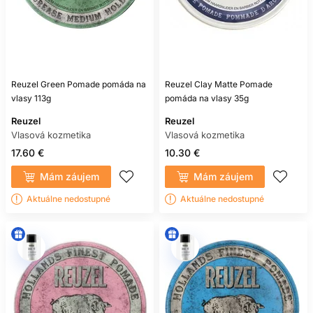
DÁ SA ÚČES POČAS DŇA
UPRAVIŤ?
Pružné pomády áno. Produkty so silným stvrdnutím majú
menšiu prepracovateľnosť.
Reuzel Green Pomade pomáda na
Reuzel Clay Matte Pomade
AKO POMÁDU VYMYŤ?
vlasy 113g
pomáda na vlasy 35g
Použite šampón podľa bázy produktu; pri voskovej
Reuzel
Reuzel
receptúre môže byť potrebné dvojité umytie.
Vlasová kozmetika
Vlasová kozmetika
17.60 €
10.30 €
JE VHODNÁ NA BRADU?
Mám záujem
Mám záujem
Iba ak výrobca uvádza použitie na bradu. Vlasová pomáda
nemusí byť vhodná na pokožku tváre.
Aktuálne nedostupné
Aktuálne nedostupné