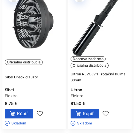
Doprava zadarmo
Oficiálna distribúcia
Oficiálna distribúcia
Ultron REVOLV'IT rotačná kulma
Sibel Dreox dizúzor
38mm
Sibel
Ultron
Elektro
Elektro
8.75 €
81.50 €
Kúpiť
Kúpiť
Skladom ㅤ
Skladom ㅤ