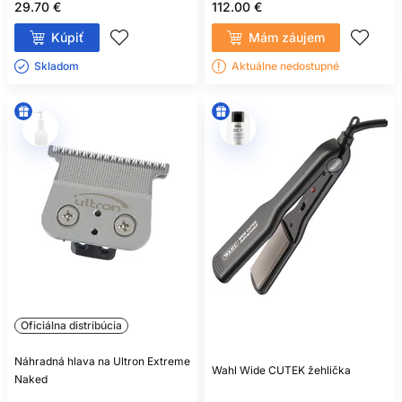
29.70 €
112.00 €
Kúpiť
Mám záujem
Skladom ㅤ
Aktuálne nedostupné
Oficiálna distribúcia
Náhradná hlava na Ultron Extreme
Wahl Wide CUTEK žehlička
Naked