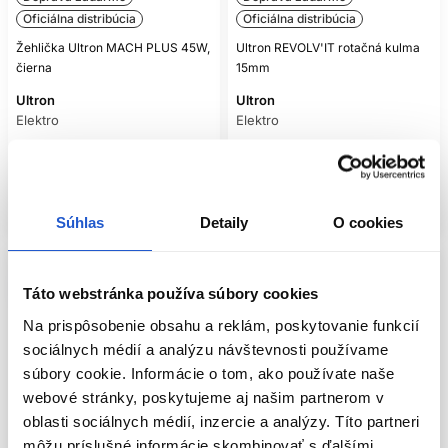
Oficiálna distribúcia
Oficiálna distribúcia
Žehlička Ultron MACH PLUS 45W,
Ultron REVOLV'IT rotačná kulma
čierna
15mm
Ultron
Ultron
Elektro
Elektro
103.00 €
81.50 €
Mám záujem
Kúpiť
Aktuálne nedostupné
Skladom ㅤ
Súhlas
Detaily
O cookies
Táto webstránka používa súbory cookies
Na prispôsobenie obsahu a reklám, poskytovanie funkcií
sociálnych médií a analýzu návštevnosti používame
súbory cookie. Informácie o tom, ako používate naše
webové stránky, poskytujeme aj našim partnerom v
oblasti sociálnych médií, inzercie a analýzy. Títo partneri
môžu príslušné informácie skombinovať s ďalšími