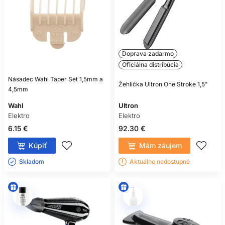
Doprava zadarmo
Oficiálna distribúcia
Násadec Wahl Taper Set 1,5mm a
Žehlička Ultron One Stroke 1,5"
4,5mm
Wahl
Ultron
Elektro
Elektro
6.15 €
92.30 €
Kúpiť
Mám záujem
Skladom ㅤ
Aktuálne nedostupné