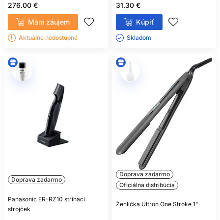
276.00 €
31.30 €
Mám záujem
Kúpiť
Aktuálne nedostupné
Skladom ㅤ
Doprava zadarmo
Doprava zadarmo
Oficiálna distribúcia
Panasonic ER-RZ10 strihací
Žehlička Ultron One Stroke 1"
strojček