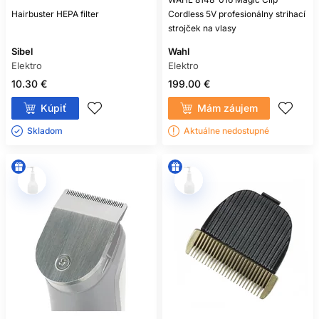
Hairbuster HEPA filter
Cordless 5V profesionálny strihací
strojček na vlasy
Sibel
Wahl
Elektro
Elektro
10.30 €
199.00 €
Kúpiť
Mám záujem
Skladom ㅤ
Aktuálne nedostupné