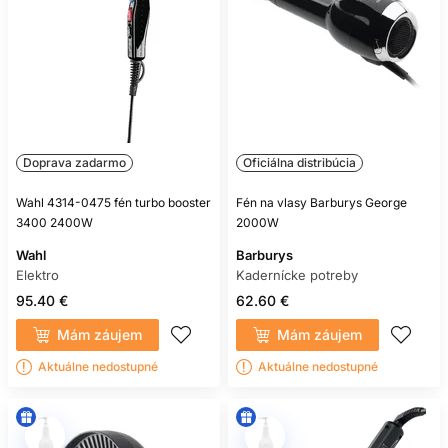
Doprava zadarmo
Oficiálna distribúcia
Wahl 4314-0475 fén turbo booster
Fén na vlasy Barburys George
3400 2400W
2000W
Wahl
Barburys
Elektro
Kadernícke potreby
95.40 €
62.60 €
Mám záujem
Mám záujem
Aktuálne nedostupné
Aktuálne nedostupné