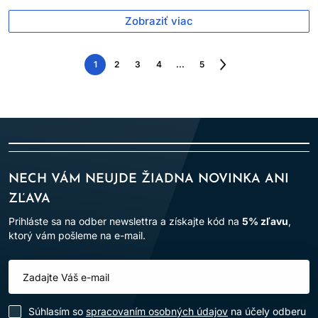
Zobraziť viac
1
2
3
4
...
5
Nasledujúca
strana
NECH VÁM NEUJDE ŽIADNA NOVINKA ANI
ZĽAVA
Prihláste sa na odber newslettra a získajte kód na
5% zľavu
,
ktorý vám pošleme na e-mail.
Súhlasím so
spracovaním osobných údajov
na účely odberu