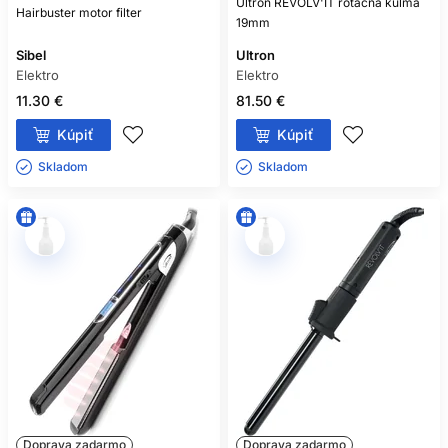
Ultron REVOLV'IT rotačná kulma
Hairbuster motor filter
19mm
Sibel
Ultron
Elektro
Elektro
11.30 €
81.50 €
Kúpiť
Kúpiť
Skladom ㅤ
Skladom ㅤ
Doprava zadarmo
Doprava zadarmo