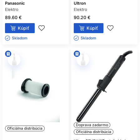
Panasonic
Ultron
Elektro
Elektro
89.60 €
90.20 €
Kúpiť
Kúpiť
Skladom ㅤ
Skladom ㅤ
Doprava zadarmo
Oficiálna distribúcia
Oficiálna distribúcia