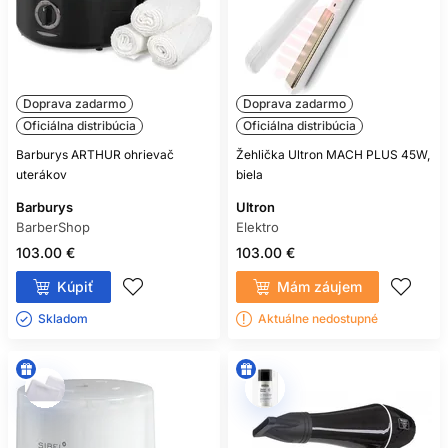
Doprava zadarmo
Doprava zadarmo
Oficiálna distribúcia
Oficiálna distribúcia
Barburys ARTHUR ohrievač
Žehlička Ultron MACH PLUS 45W,
uterákov
biela
Barburys
Ultron
BarberShop
Elektro
103.00 €
103.00 €
Kúpiť
Mám záujem
Skladom ㅤ
Aktuálne nedostupné