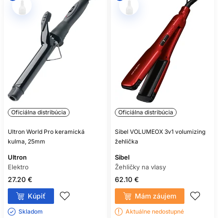
Oficiálna distribúcia
Oficiálna distribúcia
Ultron World Pro keramická
Sibel VOLUMEOX 3v1 volumizing
kulma, 25mm
žehlička
Ultron
Sibel
Elektro
Žehličky na vlasy
27.20 €
62.10 €
Kúpiť
Mám záujem
Skladom ㅤ
Aktuálne nedostupné