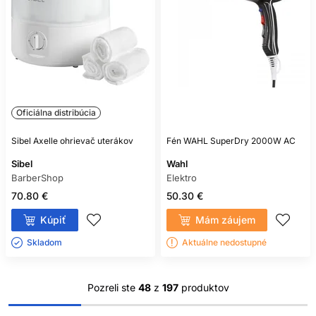
Oficiálna distribúcia
Sibel Axelle ohrievač uterákov
Fén WAHL SuperDry 2000W AC
Sibel
Wahl
BarberShop
Elektro
70.80 €
50.30 €
Kúpiť
Mám záujem
Skladom ㅤ
Aktuálne nedostupné
Pozreli ste
48
z
197
produktov