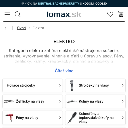
💜 -10% NA
NEUTRALIZAČNÉ PRODUKTY
S KÓDOM:
COOL10
LOMAX
Úvod
Elektro
ELEKTRO
Kategória elektro zahŕňa elektrické nástroje na sušenie,
strihanie, vyrovnávanie, vlnenie a ďalšiu úpravu vlasov. Fény,
žehličky, kulmy, krepovačky, strihacie strojčeky a
zastrihávače majú rozdielne použitie aj technické parametre.
Čítať viac
Najlepší výber preto nezačína najvyšším výkonom alebo
počtom funkcií, ale konkrétnou úlohou, typom vlasov a
frekvenciou používania.
Holiace strojčeky
Strojčeky na vlasy
Profesionálne zariadenie môže byť navrhnuté na dlhšiu
prevádzku a jednoduchšiu údržbu, stále však musí
zodpovedať pracovným podmienkam a návodu výrobcu.
Žehličky na vlasy
Kulmy na vlasy
FÉNY NA SUŠENIE A
Kulmofény a
Fény na vlasy
teplovzdušné kefy na
vlasy
TVAROVANIE