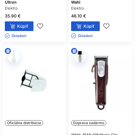
Ultron
Wahl
Elektro
Elektro
35.90 €
46.10 €
Kúpiť
Kúpiť
Skladom ㅤ
Skladom ㅤ
Oficiálna distribúcia
Doprava zadarmo
WAHL 8148-016 Magic Clip