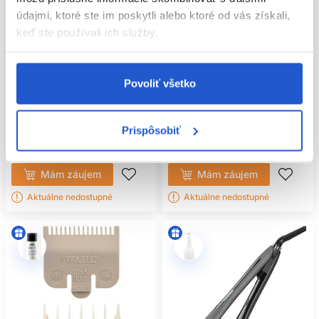
údajmi, ktoré ste im poskytli alebo ktoré od vás získali,
keď ste používali ich služby.
Doprava zadarmo
Doprava zadarmo
WAHL 8171-016 Cordless Detailer
WAHL 8841-1516 Beret Stealth
profesionálny akumulátorový
profesionálny kontúrovací
Povoliť všetko
konturovací strihací strojček
strojček
Wahl
Wahl
Prispôsobiť
Elektro
Elektro
192.00 €
125.00 €
Mám záujem
Mám záujem
Aktuálne nedostupné
Aktuálne nedostupné