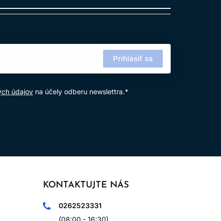
Prihlásiť sa
ých údajov
na účely odberu newslettra.*
KONTAKTUJTE NÁS
0262523331
(08:00 - 16:30)