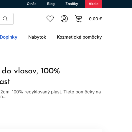
O nás
Blog
Značky
Akcie
0.00 €
Doplnky
Nábytok
Kozmetické pomôcky
y do vlasov, 100%
ast
 12cm, 100% recyklovaný plast. Tieto pomôcky na
n...