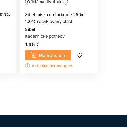
Oficiálna distribúcia
Oficiálna
, 100%
Sibel miska na farbenie 250ml,
Sibel kefk
100% recyklovaný plast
100% recy
Sibel
Sibel
Kadernícke potreby
Kaderníck
1.45 €
1.45 €
Mám záujem
Kúp
Aktuálne nedostupné
Sklado