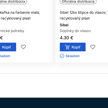
iálna distribúcia
Oficiálna distribúcia
 kefka na farbenie malá,
Sibel 12ks štipce do vlasov
recyklovaný plast
recyklovaný plast
Sibel
nícke potreby
Doplnky do vlasov
 €
4.30 €
Kúpiť
Kúpiť
ladom ㅤ
Skladom ㅤ