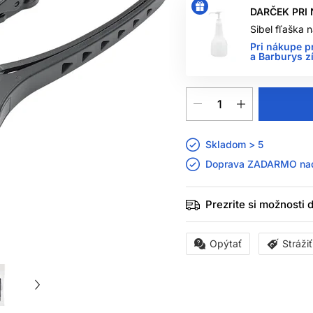
DARČEK PRI
Sibel fľaška
Pri nákupe p
a Barburys z
Skladom > 5
Doprava ZADARMO n
Prezrite si možnosti
Opýtať
Stráži