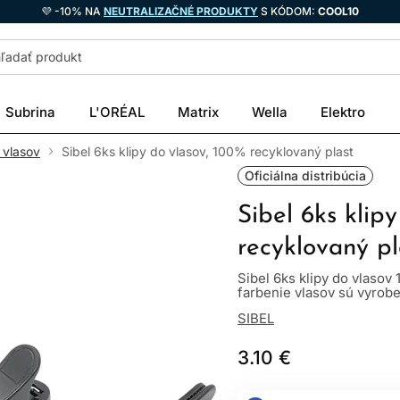
💜 -10% NA
NEUTRALIZAČNÉ PRODUKTY
S KÓDOM:
COOL10
Subrina
L'ORÉAL
Matrix
Wella
Elektro
 vlasov
Sibel 6ks klipy do vlasov, 100% recyklovaný plast
Oficiálna distribúcia
Sibel 6ks klip
recyklovaný pl
Sibel 6ks klipy do vlasov
farbenie vlasov sú vyrobe
SIBEL
3.10 €