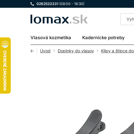
0262523331
(08:00 - 16:30)
LOMAX
Vlasová kozmetika
Kadernícke potreby
Úvod
Doplnky do vlasov
Klipy a štipce do