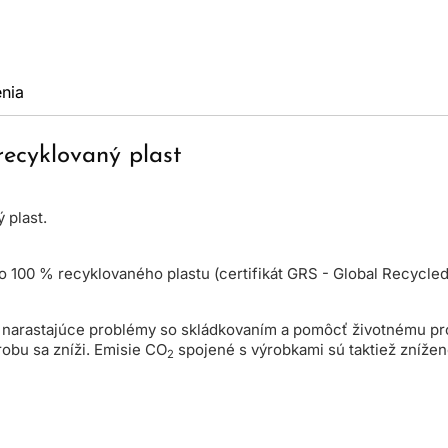
nia
recyklovaný plast
 plast.
 100 % recyklovaného plastu (certifikát GRS - Global Recycled
iť narastajúce problémy so skládkovaním a pomôcť životnému pr
obu sa zníži. Emisie CO
spojené s výrobkami sú taktiež znížen
2