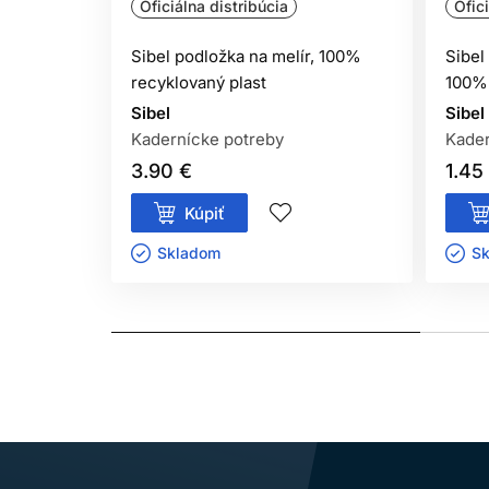
Oficiálna distribúcia
Ofic
Sibel podložka na melír, 100%
Sibel
recyklovaný plast
100% 
Sibel
Sibel
Kadernícke potreby
Kader
3.90 €
1.45
Kúpiť
Skladom ㅤ
Sk