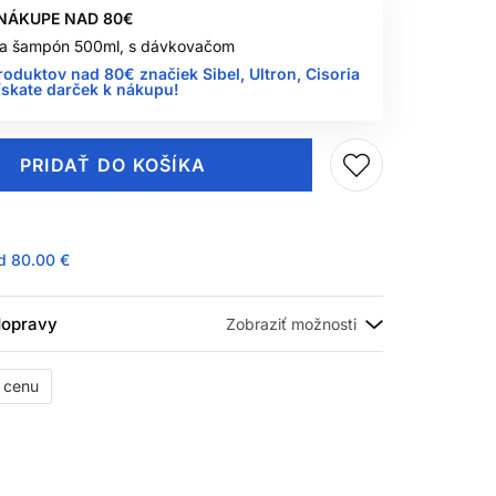
 NÁKUPE NAD 80€
 na šampón 500ml, s dávkovačom
roduktov nad 80€ značiek Sibel, Ultron, Cisoria
ískate darček k nákupu!
PRIDAŤ DO KOŠÍKA
ad
80.00 €
 dopravy
ť cenu