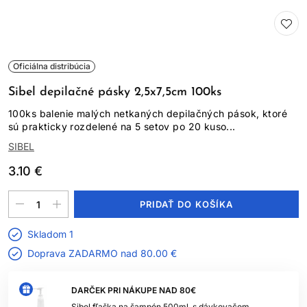
Oficiálna distribúcia
Sibel depilačné pásky 2,5x7,5cm 100ks
100ks balenie malých netkaných depilačných pások, ktoré
sú prakticky rozdelené na 5 setov po 20 kuso...
SIBEL
3.10 €
PRIDAŤ DO KOŠÍKA
Skladom 1
Doprava ZADARMO nad
80.00 €
DARČEK PRI NÁKUPE NAD 80€
Sibel fľaška na šampón 500ml, s dávkovačom