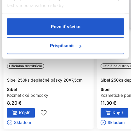
keď ste používali ich služby.
Povoliť všetko
Prispôsobiť
Oficiálna distribúcia
Oficiálna distribú
Sibel 250ks depilačné pásky 20x7,5cm
Sibel 250ks de
Sibel
Sibel
Kozmetické pomôcky
Kozmetické po
8.20 €
11.30 €
Kúpiť
Kúpiť
Skladom ㅤ
Skladom ㅤ