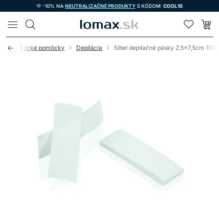
💜 -10% NA
NEUTRALIZAČNÉ PRODUKTY
S KÓDOM:
COOL10
LOMAX
Kozmetické pomôcky
Depilácia
Sibel depilačné pásky 2,5x7,5cm 100