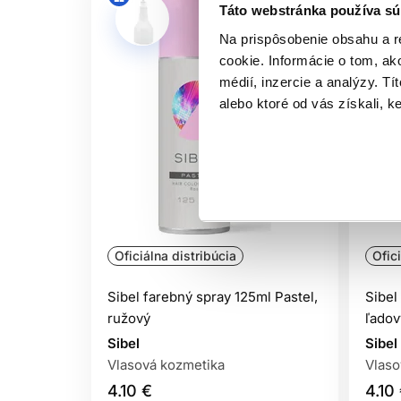
Táto webstránka používa sú
Na prispôsobenie obsahu a r
cookie. Informácie o tom, ak
médií, inzercie a analýzy. Tí
alebo ktoré od vás získali, ke
Oficiálna distribúcia
Ofic
Sibel farebný spray 125ml Pastel,
Sibel
ružový
ľadov
Sibel
Sibel
Vlasová kozmetika
Vlaso
4.10 €
4.10