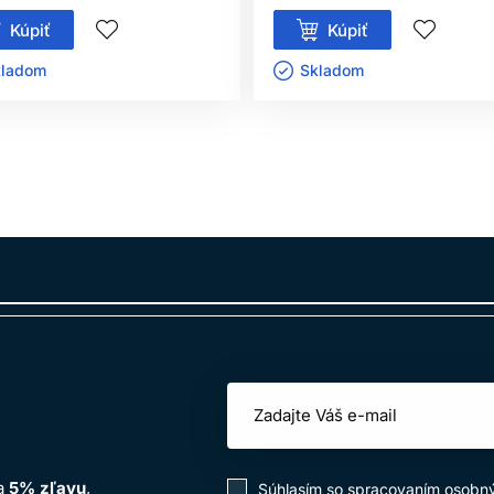
Kúpiť
Kúpiť
ladom ㅤ
Skladom ㅤ
na
5% zľavu
,
Súhlasím so
spracovaním osobn