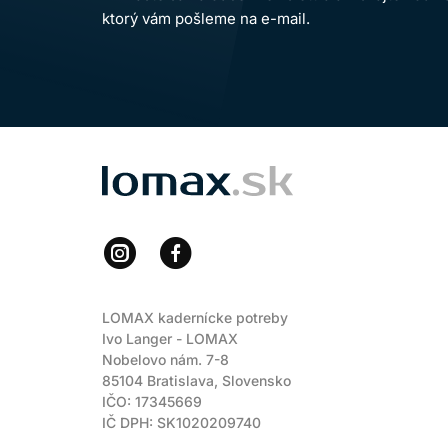
ktorý vám pošleme na e-mail.
LOMAX
LOMAX kadernícke potreby
Ivo Langer - LOMAX
Nobelovo nám. 7-8
85104 Bratislava, Slovensko
IČO: 17345669
IČ DPH: SK1020209740