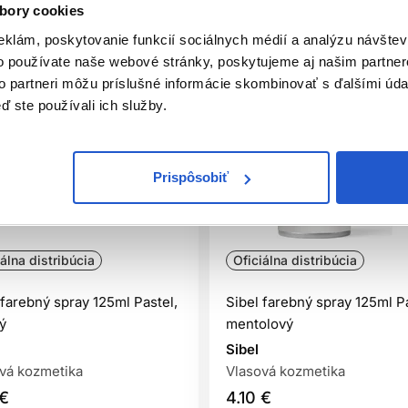
bory cookies
eklám, poskytovanie funkcií sociálnych médií a analýzu návšte
o používate naše webové stránky, poskytujeme aj našim partner
to partneri môžu príslušné informácie skombinovať s ďalšími údaj
ď ste používali ich služby.
Prispôsobiť
iálna distribúcia
Oficiálna distribúcia
 farebný spray 125ml Pastel,
Sibel farebný spray 125ml Pa
ý
mentolový
Sibel
vá kozmetika
Vlasová kozmetika
 €
4.10 €