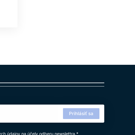
Prihlásiť sa
ých údajov
na účely odberu newslettra.*