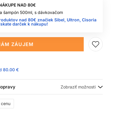
 NÁKUPE NAD 80€
 na šampón 500ml, s dávkovačom
roduktov nad 80€ značiek Sibel, Ultron, Cisoria
ískate darček k nákupu!
ÁM ZÁUJEM
ad
80.00 €
 dopravy
ť cenu