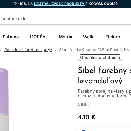
💜 -10% NA
NEUTRALIZAČNÉ PRODUKTY
S KÓDOM:
COOL10
Subrina
L'ORÉAL
Matrix
Wella
Elektro
Pastelové farebné spreje
Sibel farebný spray 125ml Pastel, le
Oficiálna distribúcia
Sibel farebný 
levanduľový
Farebný sprej na vlasy s 
okamžitú dočasnú farbu. V
SIBEL
4.10 €