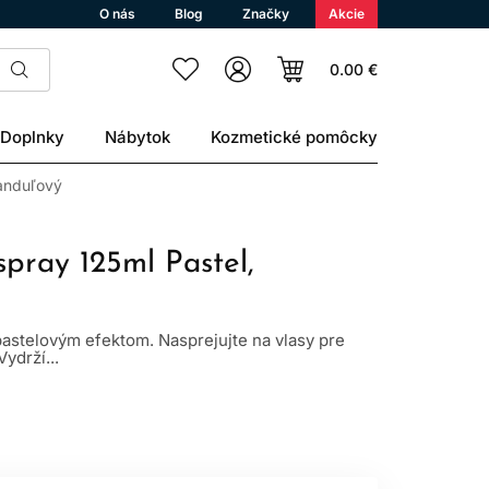
O nás
Blog
Značky
Akcie
0.00 €
Doplnky
Nábytok
Kozmetické pomôcky
vanduľový
spray 125ml Pastel,
pastelovým efektom. Nasprejujte na vlasy pre
ydrží...