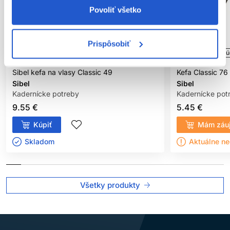
Povoliť všetko
Prispôsobiť
Oficiálna distribúcia
Oficiálna distribú
Sibel kefa na vlasy Classic 49
Kefa Classic 76
Sibel
Sibel
Kadernícke potreby
Kadernícke pot
9.55 €
5.45 €
Kúpiť
Mám záu
Skladom ㅤ
Aktuálne n
Všetky produkty