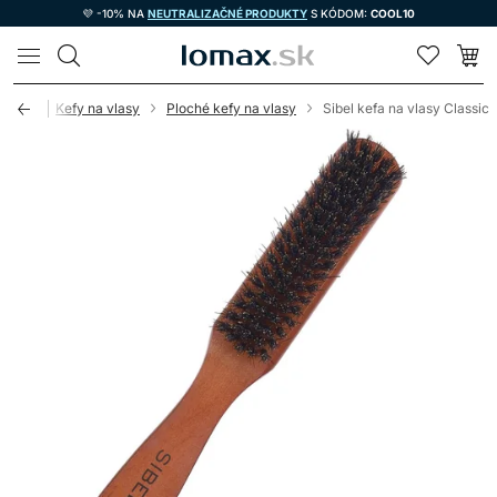
💜 -10% NA
NEUTRALIZAČNÉ PRODUKTY
S KÓDOM:
COOL10
LOMAX
treby
Kefy na vlasy
Ploché kefy na vlasy
Sibel kefa na vlasy Classic 