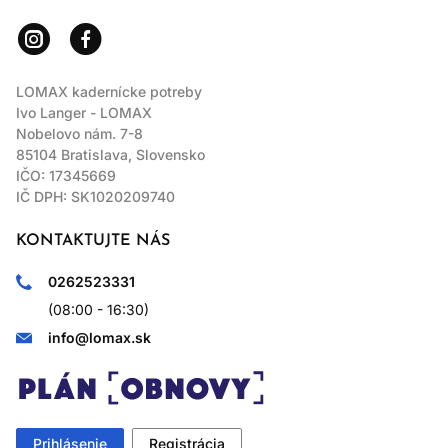
LOMAX kadernícke potreby
Ivo Langer - LOMAX
Nobelovo nám. 7-8
85104 Bratislava, Slovensko
IČO: 17345669
IČ DPH: SK1020209740
KONTAKTUJTE NÁS
0262523331
(08:00 - 16:30)
info@lomax.sk
Prihlásenie
Registrácia