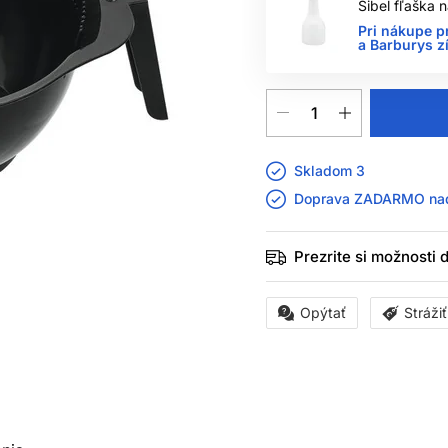
Sibel fľaška
Pri nákupe p
a Barburys z
Skladom 3
Doprava ZADARMO n
Prezrite si možnosti
Opýtať
Stráži