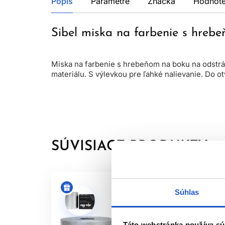
Popis
Parametre
Značka
Hodnote
Sibel miska na farbenie s hreb
Miska na farbenie s hrebeňom na boku na odstrán
materiálu. S výlevkou pre ľahké nalievanie. Do ot
SÚVISIACE PRODUKTY
Súhlas
Táto webstránka používa sú