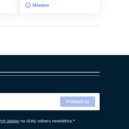
Skladom ㅤ
Sklado
Prihlásiť sa
ých údajov
na účely odberu newslettra.*