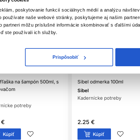
eklám, poskytovanie funkcií sociálnych médií a analýzu návšte
o používate naše webové stránky, poskytujeme aj našim partner
to partneri môžu príslušné informácie skombinovať s ďalšími údaj
ď ste používali ich služby.
Prispôsobiť
iálna distribúcia
Oficiálna distribúcia
 fľaška na šampón 500ml, s
Sibel odmerka 100ml
ovačom
Sibel
Kadernícke potreby
nícke potreby
 €
2.25 €
Kúpiť
Kúpiť