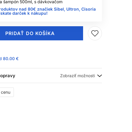
 na šampón 500ml, s dávkovačom
roduktov nad 80€ značiek Sibel, Ultron, Cisoria
ískate darček k nákupu!
PRIDAŤ DO KOŠÍKA
ad
80.00 €
 dopravy
ť cenu