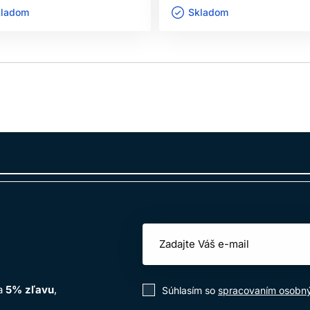
ladom ㅤ
Skladom ㅤ
na
5% zľavu
,
Súhlasím so
spracovaním osobn