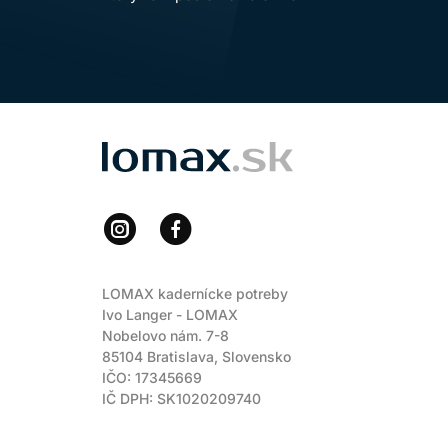
LOMAX
LOMAX kadernícke potreby
Ivo Langer - LOMAX
Nobelovo nám. 7-8
85104 Bratislava, Slovensko
IČO: 17345669
IČ DPH: SK1020209740