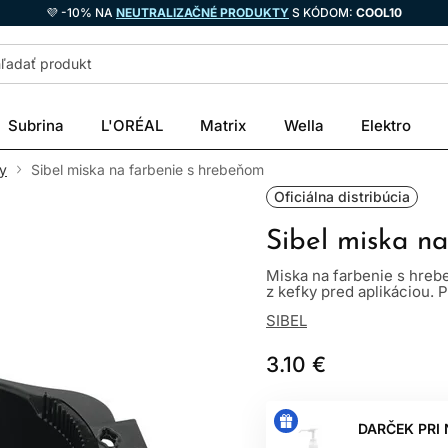
💜 -10% NA
NEUTRALIZAČNÉ PRODUKTY
S KÓDOM:
COOL10
Subrina
L'ORÉAL
Matrix
Wella
Elektro
y
Sibel miska na farbenie s hrebeňom
Oficiálna distribúcia
Sibel miska n
Miska na farbenie s hreb
z kefky pred aplikáciou. Pr
SIBEL
3.10 €
DARČEK PRI