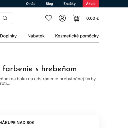
O nás
Blog
Značky
Akcie
0.00 €
Doplnky
Nábytok
Kozmetické pomôcky
a farbenie s hrebeňom
eňom na boku na odstránenie prebytočnej farby
oti...
 NÁKUPE NAD 80€