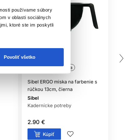
vnosti používame súbory
om v oblasti sociálnych
mi, ktoré ste im poskytli
Povoliť všetko
Oficiálna distribúcia
Oficiálna
Sibel ERGO miska na farbenie s
Sibel JET
rúčkou 13cm, čierna
+ kefka na
Sibel
Sibel
Kadernícke potreby
Kefky na 
2.90 €
6.45 €
Kúpiť
Kúp