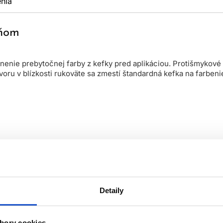
nia
eňom
enie prebytočnej farby z kefky pred aplikáciou. Protišmykové 
voru v blízkosti rukoväte sa zmestí štandardná kefka na farbenie
Detaily
bory cookies