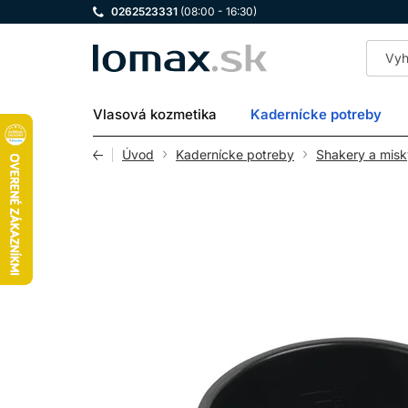
0262523331
(08:00 - 16:30)
LOMAX
Vlasová kozmetika
Kadernícke potreby
Úvod
Kadernícke potreby
Shakery a misk