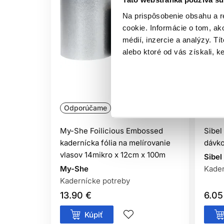
Na prispôsobenie obsahu a r
cookie. Informácie o tom, ak
médií, inzercie a analýzy. Tí
alebo ktoré od vás získali, ke
Odporúčame
Naša značka
Ofic
My-She Foilicious Embossed
Sibel
kadernícka fólia na melírovanie
dávk
vlasov 14mikro x 12cm x 100m
Sibel
My-She
Kader
Kadernícke potreby
13.90 €
6.05
Kúpiť