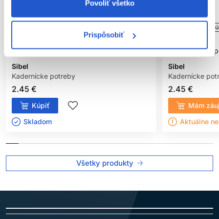
Povoliť všetko
Oficiálna distribúcia
Oficiálna distribú
Prispôsobiť
Sibel Nylon výplň do drdolu 13cm, hnedá
Sibel Nylon výp
Sibel
Sibel
Kadernícke potreby
Kadernícke pot
2.45 €
2.45 €
Kúpiť
Mám záu
Skladom ㅤ
Aktuálne n
Všetky produkty