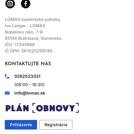
LOMAX kadernícke potreby
Ivo Langer - LOMAX
Nobelovo nám. 7-8
85104 Bratislava, Slovensko
IČO: 17345669
IČ DPH: SK1020209740
KONTAKTUJTE NÁS
0262523331
(08:00 - 16:30)
info@lomax.sk
Prihlásenie
Registrácia