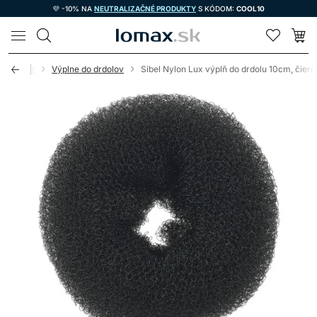
💜 -10% NA
NEUTRALIZAČNÉ PRODUKTY
S KÓDOM:
COOL10
LOMAX
do vlasov
Výplne do drdolov
Sibel Nylon Lux výplň do drdolu 10cm, čiern