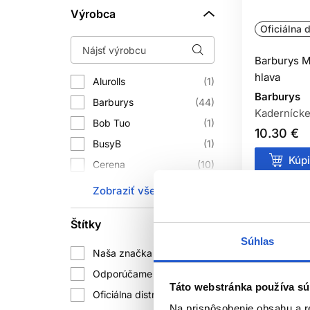
Výrobca
Oficiálna d
Barburys M
hlava
Alurolls
1
Barburys
Barburys
44
Kadernícke
Bob Tuo
1
10.30 €
BusyB
1
Kúpi
Cerena
10
Cisoria
18
Skladom 
Zobraziť všetko
Ecru New York
1
Štítky
Feather
5
Súhlas
Framar
68
Naša značka
87
GHD
5
Odporúčame
91
Táto webstránka používa sú
Hercules
42
Oficiálna distribúcia
841
Na prispôsobenie obsahu a r
Jaguar
27