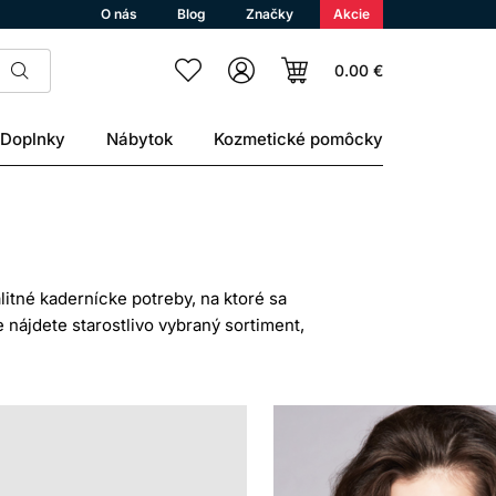
O nás
Blog
Značky
Akcie
0.00 €
Doplnky
Nábytok
Kozmetické pomôcky
itné kadernícke potreby, na ktoré sa
nájdete starostlivo vybraný sortiment,
rnícke pomôcky, až po špecializované
funkčných nástrojoch. Či už hľadáte
 vlasy, ste na správnej adrese.