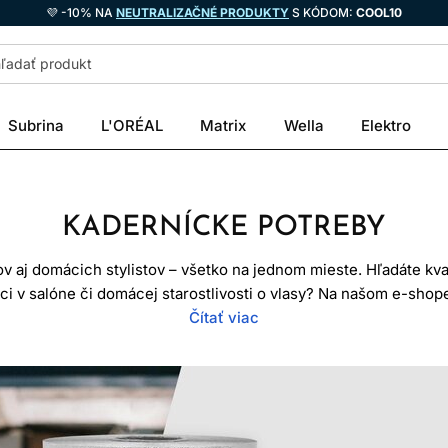
💜 -10% NA
NEUTRALIZAČNÉ PRODUKTY
S KÓDOM:
COOL10
Subrina
L'ORÉAL
Matrix
Wella
Elektro
KADERNÍCKE POTREBY
v aj domácich stylistov – všetko na jednom mieste. Hľadáte kval
i v salóne či domácej starostlivosti o vlasy? Na našom e-shope 
e – od precíznych kaderníckych nožníc, cez profesionálne kade
Čítať viac
vybavenie pre moderné kadernícke salóny.
erníci, ale aj študenti a nadšenci, ktorí túžia po kvalitných a 
by na strihanie, fúkanie, farbenie, styling alebo starostlivosť o