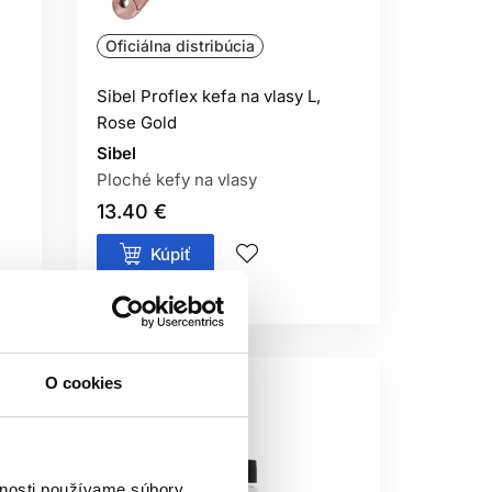
Oficiálna distribúcia
Sibel Proflex kefa na vlasy L,
Rose Gold
Sibel
Ploché kefy na vlasy
13.40 €
Kúpiť
Skladom ㅤ
O cookies
vnosti používame súbory