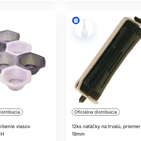
istribúcia
Oficiálna distribúcia
arbenie vlasov
12ks natáčky na trvalú, priemer
CH
19mm