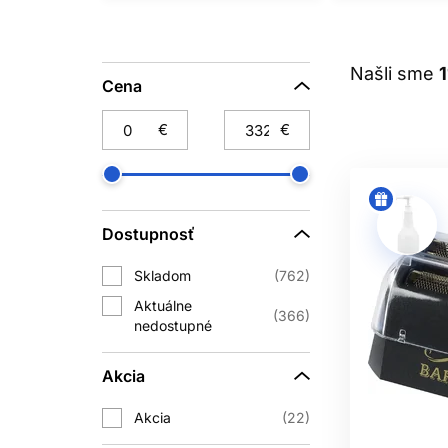
Nezáleží na tom, či prevádzkujete 
ponuky vám pomôžu dosiahnuť perfektný
Našli sme
si zaslúžite. Vyberte si svoje nové ka
Cena
€
€
Dostupnosť
Skladom
762
Aktuálne
366
nedostupné
Akcia
Akcia
22