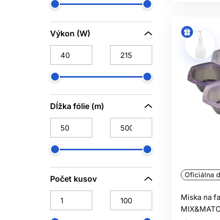
Výkon (W)
Dĺžka fólie (m)
Oficiálna d
Počet kusov
Miska na f
MIX&MAT