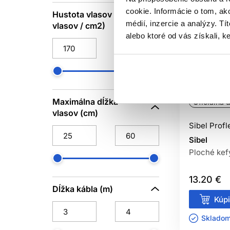
cookie. Informácie o tom, ak
Hustota vlasov (počet
JRL Professional
2
médií, inzercie a analýzy. Tí
vlasov / cm2)
Kyone
11
alebo ktoré od vás získali, ke
My-She
80
NUSHA
7
Olivia Garden
23
Reuzel
15
Maximálna dĺžka
Oficiálna d
Sibel
717
vlasov (cm)
Subrina Professional
12
Sibel Profl
Ultron
2
Sibel
Ploché kef
Wahl
1
Wella Professionals
6
13.20 €
Wet Brush
8
Dĺžka kábla (m)
Kúpi
Skladom 