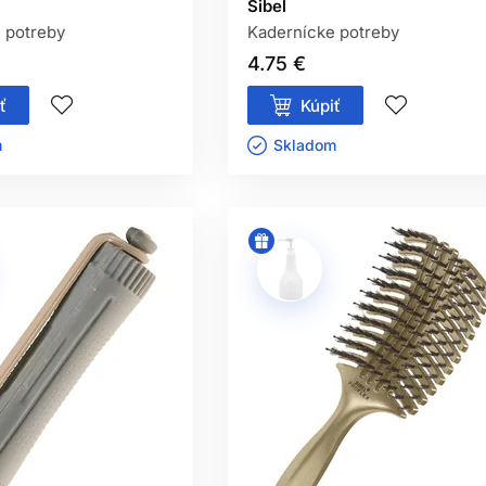
Sibel
 potreby
Kadernícke potreby
4.75 €
ť
Kúpiť
ㅤ
Skladom ㅤ