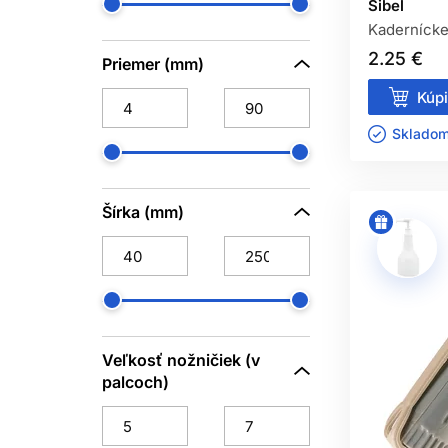
Sibel
Kadernícke
2.25 €
Priemer (mm)
Kúpi
Skladom 
Šírka (mm)
Veľkosť nožničiek (v
palcoch)