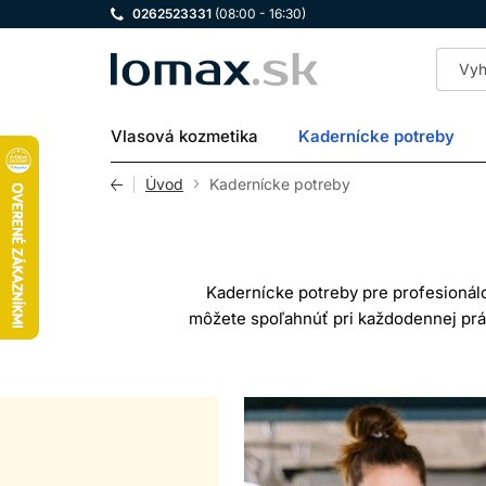
0262523331
(08:00 - 16:30)
LOMAX
Vlasová kozmetika
Kadernícke potreby
Úvod
Kadernícke potreby
Kadernícke potreby pre profesionálo
môžete spoľahnúť pri každodennej prác
ktorý pokrýva všetko, čo potrebujet
U nás si vyberú nielen skúsení kad
profesionálne kadernícke potre