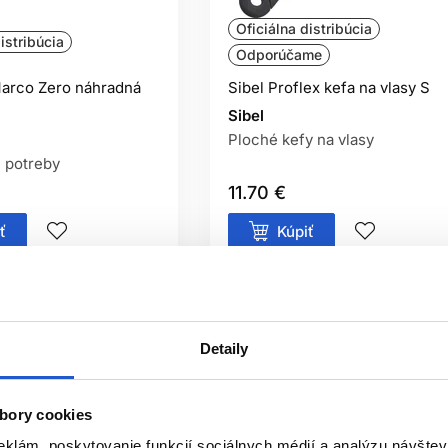
Oficiálna distribúcia
istribúcia
Odporúčame
arco Zero náhradná
Sibel Proflex kefa na vlasy S
Sibel
Ploché kefy na vlasy
 potreby
11.70 €
ť
Kúpiť
ㅤ
Skladom ㅤ
Detaily
bory cookies
eklám, poskytovanie funkcií sociálnych médií a analýzu návšte