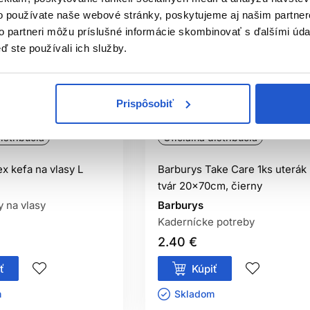
o používate naše webové stránky, poskytujeme aj našim partner
to partneri môžu príslušné informácie skombinovať s ďalšími údaj
ď ste používali ich služby.
Prispôsobiť
istribúcia
Oficiálna distribúcia
ex kefa na vlasy L
Barburys Take Care 1ks uterák
tvár 20x70cm, čierny
y na vlasy
Barburys
Kadernícke potreby
2.40 €
ť
Kúpiť
ㅤ
Skladom ㅤ