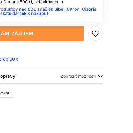
 na šampón 500ml, s dávkovačom
roduktov nad 80€ značiek Sibel, Ultron, Cisoria
ískate darček k nákupu!
ÁM ZÁUJEM
ad
80.00 €
 dopravy
ť cenu