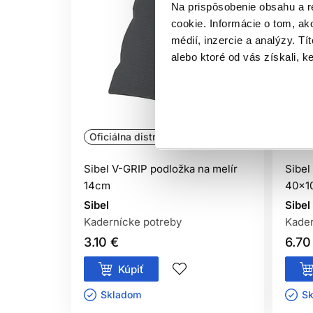
Na prispôsobenie obsahu a r
cookie. Informácie o tom, ak
médií, inzercie a analýzy. Tí
alebo ktoré od vás získali, ke
Oficiálna distribúcia
Ofic
Sibel V-GRIP podložka na melír
Sibel
14cm
40x1
Sibel
Sibel
Kadernícke potreby
Kader
3.10 €
6.70
Kúpiť
Skladom ㅤ
Sk