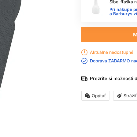
Sibel fľaška
Pri nákupe p
a Barburys z
M
Aktuálne nedostupné
Doprava ZADARMO n
Prezrite si možnosti
Opýtať
Stráži