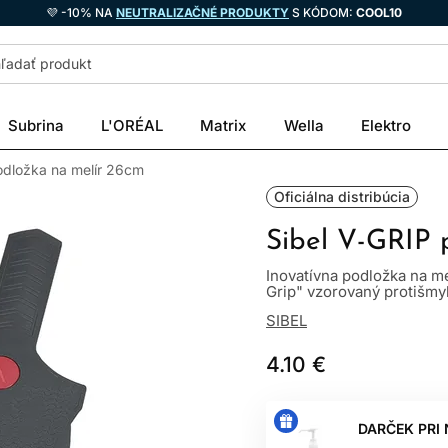
💜 -10% NA
NEUTRALIZAČNÉ PRODUKTY
S KÓDOM:
COOL10
Subrina
L'ORÉAL
Matrix
Wella
Elektro
odložka na melír 26cm
Oficiálna distribúcia
Sibel V-GRIP 
Inovatívna podložka na me
Grip" vzorovaný protišmyk
SIBEL
4.10 €
DARČEK PRI