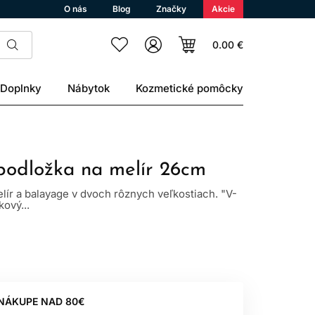
O nás
Blog
Značky
Akcie
0.00 €
Doplnky
Nábytok
Kozmetické pomôcky
podložka na melír 26cm
lír a balayage v dvoch rôznych veľkostiach. "V-
ový...
 NÁKUPE NAD 80€