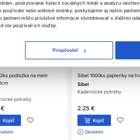
eklám, poskytovanie funkcií sociálnych médií a analýzu návšte
o používate naše webové stránky, poskytujeme aj našim partner
to partneri môžu príslušné informácie skombinovať s ďalšími údaj
ď ste používali ich služby.
Prispôsobiť
iálna distribúcia
Oficiálna distribúcia
 2ks podložka na melír
Sibel 1000ks papieriky na tr
0cm
Sibel
Kadernícke potreby
nícke potreby
 €
2.25 €
Kúpiť
Kúpiť
ladom ㅤ
Skladom ㅤ