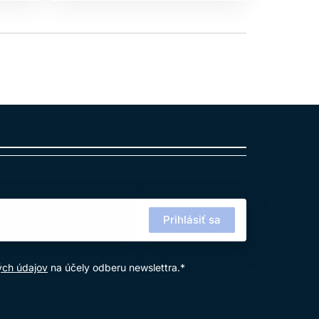
Prihlásiť sa
ých údajov
na účely odberu newslettra.*