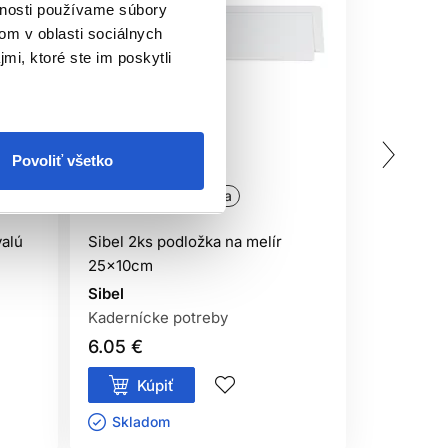
vnosti používame súbory
om v oblasti sociálnych
mi, ktoré ste im poskytli
Povoliť všetko
Oficiálna distribúcia
Oficiálna
valú
Sibel 2ks podložka na melír
Sibel HA
25x10cm
tmavo hned
Sibel
Sibel
Kadernícke potreby
Kaderníck
6.05 €
16.40 €
Kúpiť
Kúp
Skladom ㅤ
Sklado