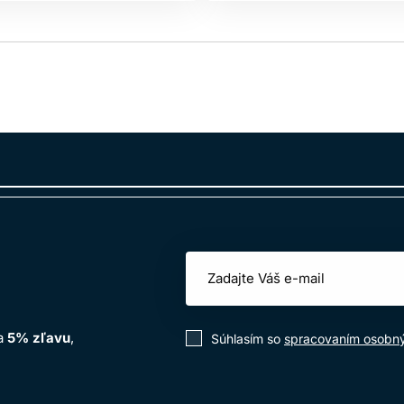
na
5% zľavu
,
Súhlasím so
spracovaním osobn