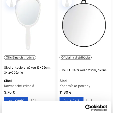
Oficiálna distribúcia
Oficiálna distribúcia
Sibel zrkadlo s rúčkou 13x29cm,
Sibel LUNA zrkadlo 28cm, čierne
3x zväčšenie
Sibel
Sibel
Kozmetické zrkadlá
Kadernícke potreby
3.70 €
11.30 €
Kúpiť
Kúpiť
Skladom ㅤ
Skladom ㅤ