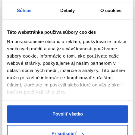
Súhlas
Detaily
O cookies
Táto webstránka používa súbory cookies
Na prispôsobenie obsahu a reklám, poskytovanie funkcií
sociálnych médií a analýzu návštevnosti používame
súbory cookie. Informácie o tom, ako používate naše
webové stránky, poskytujeme aj našim partnerom v
oblasti sociálnych médií, inzercie a analýzy. Títo partneri
môžu príslušné informácie skombinovať s ďalšími
-50%
Oficiálna distribúcia
Oficiálna distribúcia
údajmi, ktoré ste im poskytli alebo ktoré od vás získali,
Dopredaj
keď ste používali ich služby.
Sibel Mona zrkadlo 9cm, 10x
Sibel kadernícka taška so
zväčšenie
zrkadlom 35,5x30,5x10,5cm
Sibel
Sibel
Povoliť všetko
Kadernícke potreby
Mobilný nábytok
11.30 €
35.90 €
71.80 €
Prispôsobiť
Kúpiť
Kúpiť