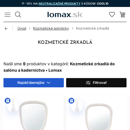
💜 -10% NA
NEUTRALIZAČNÉ PRODUKTY
S KÓDOM:
COOL10
LOMAX
Úvod
Kozmetické pomôcky
Kozmetické zrkadlá
KOZMETICKÉ ZRKADLÁ
Našli sme
9
produktov v kategórií:
Kozmetické zrkadlá do
salónu a kaderníctva • Lomax
Najobľúbenejšie
Filtrovať