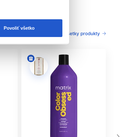
enú rovnováhu a hydratáciu.
Povoliť všetko
Všetky produkty