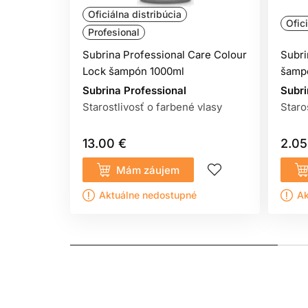
Oficiálna distribúcia
Ofic
Profesional
Subrina Professional Care Colour
Subri
Lock šampón 1000ml
šampó
Subrina Professional
Subri
Starostlivosť o farbené vlasy
Staro
13.00 €
2.05
Mám záujem
Aktuálne nedostupné
Ak