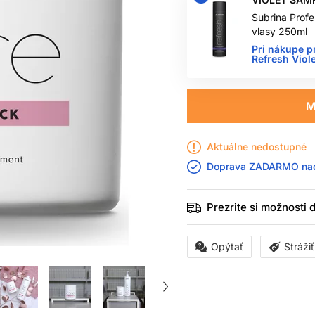
Subrina Profe
vlasy 250ml
Pri nákupe p
Refresh Vio
M
Aktuálne nedostupné
Doprava ZADARMO n
Prezrite si možnosti
Opýtať
Stráži