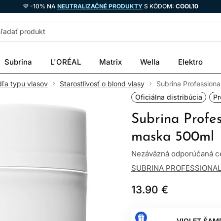
💜 -10% NA
NEUTRALIZAČNÉ PRODUKTY
S KÓDOM:
COOL10
Subrina
L'ORÉAL
Matrix
Wella
Elektro
dľa typu vlasov
Starostlivosť o blond vlasy
Subrina Profession
Oficiálna distribúcia
Pr
Subrina Profe
maska 500ml
Nezáväzná odporúčaná ce
SUBRINA PROFESSIONA
13.90 €
VIOLET ŠAM