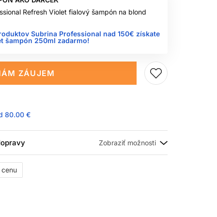
ssional Refresh Violet fialový šampón na blond
roduktov Subrina Professional nad 150€ získate
let šampón 250ml zadarmo!
ÁM ZÁUJEM
ad
80.00 €
 dopravy
ť cenu