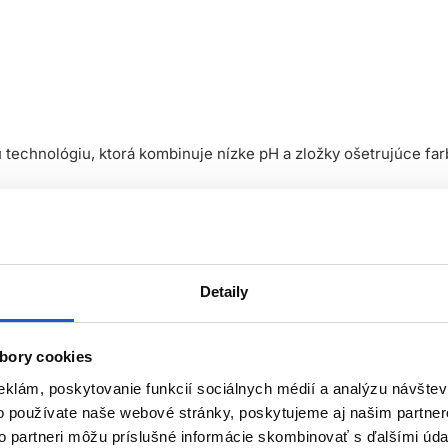
 technológiu, ktorá kombinuje nízke pH a zložky ošetrujúce far
 po akejkoľvek farbiacej službe.
Detaily
bory cookies
eklám, poskytovanie funkcií sociálnych médií a analýzu návšte
farebné pigmenty vo vlasoch a zaisťujú dlhotrvajúcu farbu.
o používate naše webové stránky, poskytujeme aj našim partner
to partneri môžu príslušné informácie skombinovať s ďalšími údaj