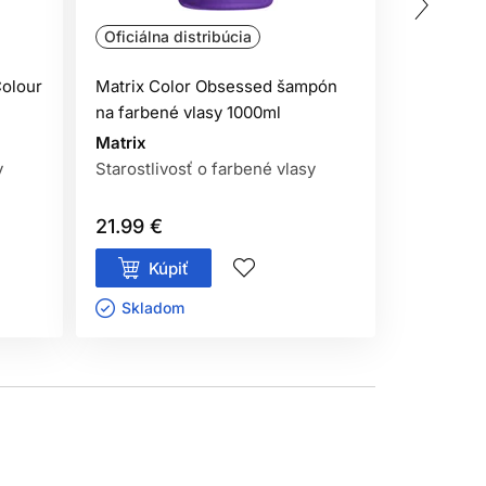
Oficiálna distribúcia
Oficiálna
Colour
Matrix Color Obsessed šampón
Subrina P
na farbené vlasy 1000ml
šampón 2
Matrix
Subrina P
y
Starostlivosť o farbené vlasy
Starostliv
21.99 €
6.90 €
Kúpiť
Kúp
Skladom ㅤ
Sklado