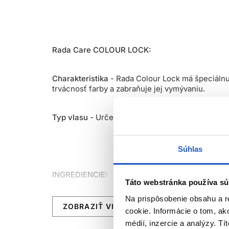
Rada Care COLOUR LOCK:
Charakteristika
- Rada Colour Lock má špeciálnu
trvácnosť farby a zabraňuje jej vymývaniu.
Typ vlasu
- Určené pre všetky typy vlasov, ihneď
Súhlas
INGREDIENCIE:
Táto webstránka používa sú
Na prispôsobenie obsahu a r
Nízka hodnota pH
- Výrobky s nízkym pH fixujú 
ZOBRAZIŤ VIAC
cookie. Informácie o tom, ak
médií, inzercie a analýzy. Tí