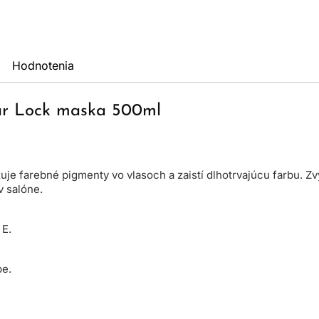
Hodnotenia
our Lock maska 500ml
je farebné pigmenty vo vlasoch a zaistí dlhotrvajúcu farbu. Zvy
v salóne.
 E.
be.