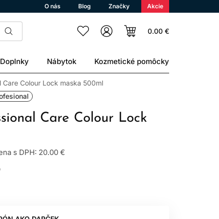
O nás
Blog
Značky
Akcie
0.00 €
Doplnky
Nábytok
Kozmetické pomôcky
al Care Colour Lock maska 500ml
ofesional
ssional Care Colour Lock
na s DPH: 20.00 €
L
PÓN AKO DARČEK