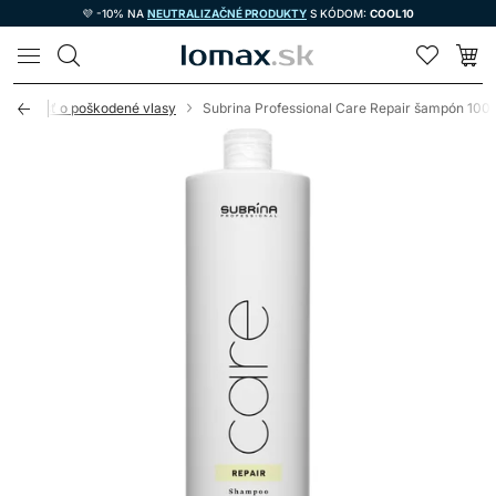
💜 -10% NA
NEUTRALIZAČNÉ PRODUKTY
S KÓDOM:
COOL10
LOMAX
rostlivosť o poškodené vlasy
Subrina Professional Care Repair šampón 100