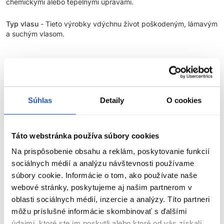
chemickými alebo tepelnými úpravami.
Typ vlasu
- Tieto výrobky vdýchnu život poškodeným, lámavým
a suchým vlasom.
INGREDIENCIE:
Baobabový olej
Súhlas
- Semienka afrického „stromu života“ sú bohaté
Detaily
O cookies
na vitamíny A, B, C, D, F a omega mastné kyseliny. Olej
poskytuje hĺbkovú hydratáciu a posilňuje slabé a poškodené
vlasy.
Táto webstránka používa súbory cookies
Na prispôsobenie obsahu a reklám, poskytovanie funkcií
Výťažok zo semiačok baobabu
- Výživná zložka, ktorá pomáha
pri zotavení z poškodenia, zvyšuje pevnosť a spomaľuje
sociálnych médií a analýzu návštevnosti používame
starnutie.
súbory cookie. Informácie o tom, ako používate naše
webové stránky, poskytujeme aj našim partnerom v
Glycerín
- Zvlhčujúca a obnovujúca zložka, ktorá sa nachádza
oblasti sociálnych médií, inzercie a analýzy. Títo partneri
prirodzene v našom tele, pomáha obnoviť prirodzenú rovnováhu
môžu príslušné informácie skombinovať s ďalšími
a hydratáciu.
údajmi, ktoré ste im poskytli alebo ktoré od vás získali,