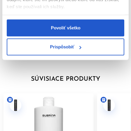
keď ste používali ich služby.
Parametre
Video
Povoliť všetko
Značka
Prispôsobiť
Hodnotenia
1
SÚVISIACE PRODUKTY