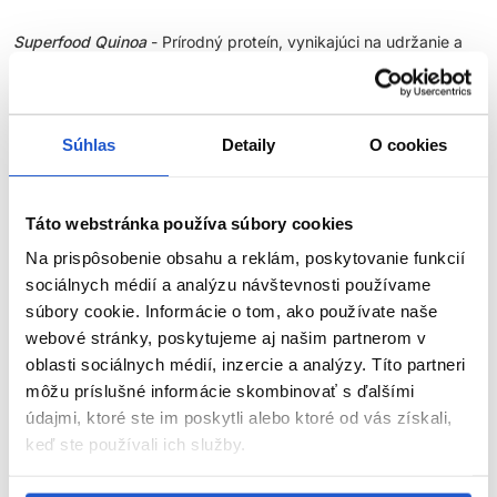
Superfood Quinoa
- Prírodný proteín, vynikajúci na udržanie a
podporu farby vlasov. Chráni farbu vlasov a zabraňuje jej
vymývaniu.
Keratín
- Vytvára väzby vo vlasovom vlákne a pomáha opraviť
Súhlas
Detaily
O cookies
vnútornú štruktúru vlasov po farbení.
Sacharidový Izomerát
- Prírodný zvlhčovač, cukor, ktorý
Táto webstránka používa súbory cookies
zaisťuje okamžitú a hĺbkovú hydratáciu. Hydratácia eliminuje
elektrizovanie a zvýrazňuje žiarivosť farby.
Na prispôsobenie obsahu a reklám, poskytovanie funkcií
sociálnych médií a analýzu návštevnosti používame
Glycerín
- Zvlhčujúca a obnovujúca zložka, ktorá sa nachádza
ZOBRAZIŤ VIAC
súbory cookie. Informácie o tom, ako používate naše
prirodzene v našom tele, pomáha obnoviť prirodzenú rovnováhu
webové stránky, poskytujeme aj našim partnerom v
a hydratáciu.
oblasti sociálnych médií, inzercie a analýzy. Títo partneri
Parametre
môžu príslušné informácie skombinovať s ďalšími
Vitamín E
- Silný antioxidant, ktorý chráni vlasy pred voľnými
radikálmi a UV žiarením.
údajmi, ktoré ste im poskytli alebo ktoré od vás získali,
Video
keď ste používali ich služby.
Značka