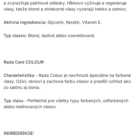
a zvýrazňuje platinové odlesky. Hĺbkovo vyživuje a regeneruje
vlasy, takže blond a strieborné vlasy vyzerajú hebko a oslnivo.
Aktívna ingrediencia:
Glycerín, Keratín, Vitamín E.
Typ vlasov:
Blond, šedivé alebo zosvetlované.
Rada Care COLOUR:
Charakteristika
- Rada Colour je navrhnutá špeciálne na farbené
vlasy. Oživí, obnoví a zachová farbu vlasov a predĺži vzhľad ako
zo salónu aj doma.
Typ vlasu
- Perfektné pre všetky typy farbených, odfarbených
alebo melírovaných vlasov.
INGREDIENCIE: