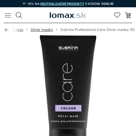
💜 -10% NA
NEUTRALIZAČNÉ PRODUKTY
S KÓDOM:
COOL10
LOMAX
asky na vlasy
Silver masky
Subrina Professional Care Silver maska 15