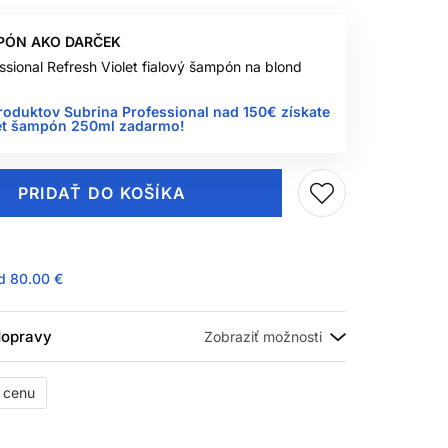
PÓN AKO DARČEK
ssional Refresh Violet fialový šampón na blond
roduktov Subrina Professional nad 150€ získate
let šampón 250ml zadarmo!
PRIDAŤ DO KOŠÍKA
ad
80.00 €
 dopravy
ť cenu