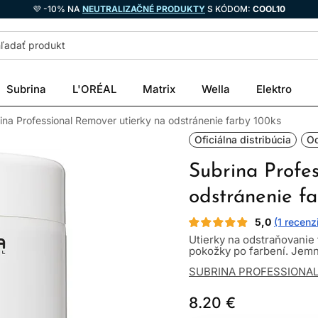
💜 -10% NA
NEUTRALIZAČNÉ PRODUKTY
S KÓDOM:
COOL10
Subrina
L'ORÉAL
Matrix
Wella
Elektro
ina Professional Remover utierky na odstránenie farby 100ks
Oficiálna distribúcia
O
Subrina Profe
odstránenie f
5,0
(1 recenz
Utierky na odstraňovanie 
pokožky po farbení. Jemná
SUBRINA PROFESSIONA
8.20 €