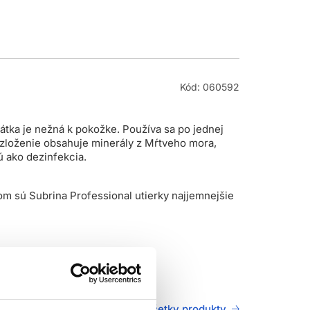
Kód: 060592
átka je nežná k pokožke. Používa sa po jednej
e zloženie obsahuje minerály z Mŕtveho mora,
ú ako dezinfekcia.
om sú Subrina Professional utierky najjemnejšie
Všetky produkty