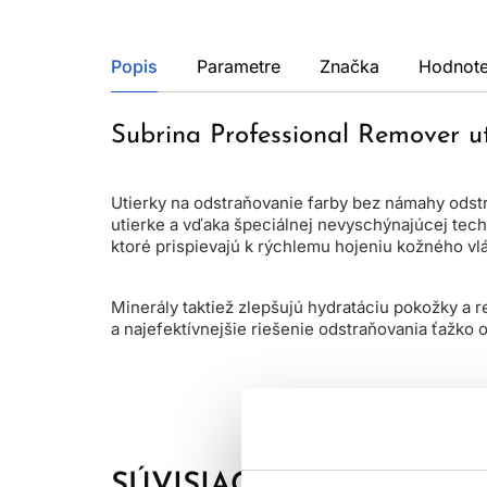
Popis
Parametre
Značka
Hodnote
Subrina Professional Remover ut
Utierky na odstraňovanie farby bez námahy odstra
utierke a vďaka špeciálnej nevyschýnajúcej techn
ktoré prispievajú k rýchlemu hojeniu kožného vl
Minerály taktiež zlepšujú hydratáciu pokožky a 
a najefektívnejšie riešenie odstraňovania ťažko 
SÚVISIACE PRODUKTY