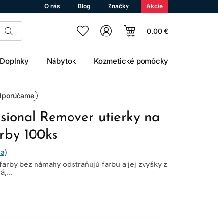
O nás
Blog
Značky
Akcie
0.00 €
Doplnky
Nábytok
Kozmetické pomôcky
dporúčame
ssional Remover utierky na
arby 100ks
ia)
farby bez námahy odstraňujú farbu a jej zvyšky z
,...
L