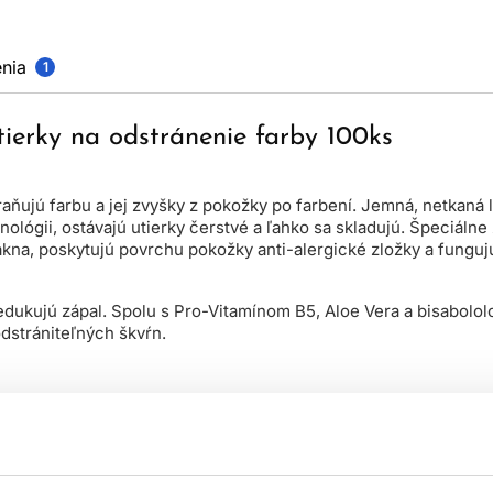
nia
1
ierky na odstránenie farby 100ks
ňujú farbu a jej zvyšky z pokožky po farbení. Jemná, netkaná l
ológii, ostávajú utierky čerstvé a ľahko sa skladujú. Špeciáln
ákna, poskytujú povrchu pokožky anti-alergické zložky a funguj
redukujú zápal. Spolu s Pro-Vitamínom B5, Aloe Vera a bisabolol
odstrániteľných škvŕn.