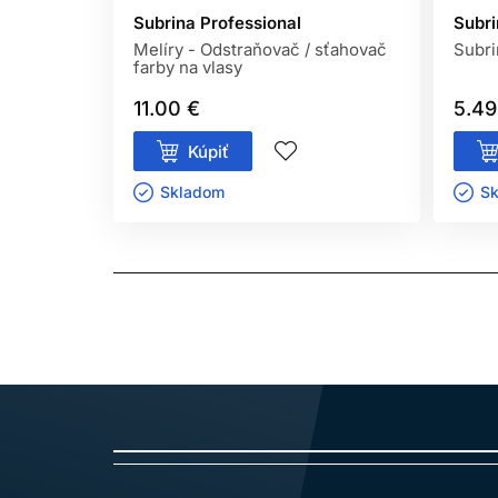
Subrina Professional
Subri
Melíry - Odstraňovač / sťahovač
Subri
farby na vlasy
11.00 €
5.49
Kúpiť
Skladom ㅤ
Sk