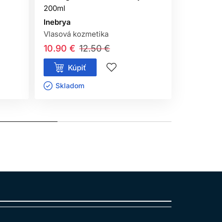
200ml
na kučera
Inebrya
Inebrya
Vlasová kozmetika
Vlasová k
10.90 €
12.50 €
16.10 €
Kúpiť
Kúp
Skladom ㅤ
Sklado