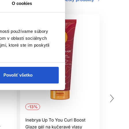
O cookies
vnosti používame súbory
om v oblasti sociálnych
mi, ktoré ste im poskytli
Povoliť všetko
-13%
-21%
Inebrya Up To You Curl Boost
Inebrya U
y
Glaze gél na kučeravé vlasy
Primer pr