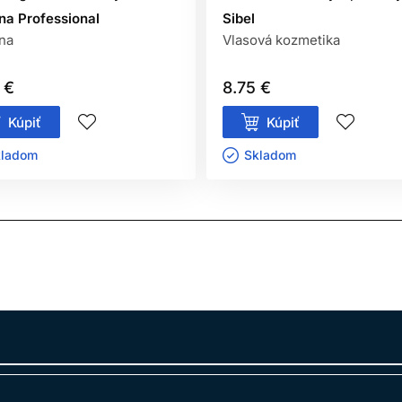
na Professional
Sibel
na
Vlasová kozmetika
 €
8.75 €
Kúpiť
Kúpiť
ladom ㅤ
Skladom ㅤ