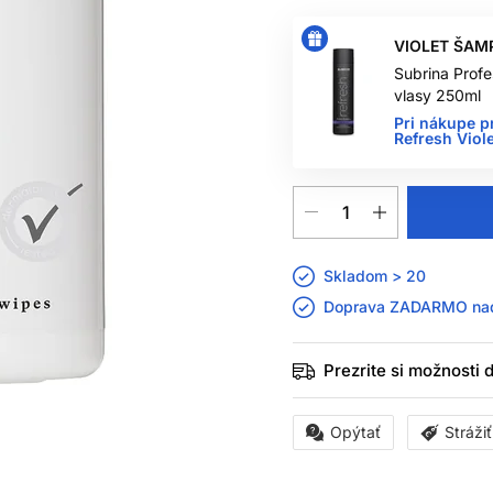
VIOLET ŠAM
Subrina Profe
vlasy 250ml
Pri nákupe p
Refresh Vio
Skladom > 20
Doprava ZADARMO n
Prezrite si možnosti
Opýtať
Stráži