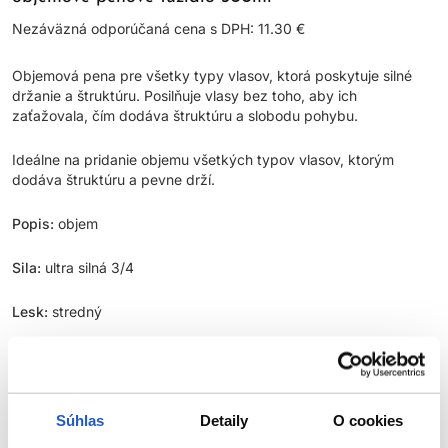
Nezáväzná odporúčaná cena s DPH: 11.30 €
Objemová pena pre všetky typy vlasov, ktorá poskytuje silné
držanie a štruktúru. Posilňuje vlasy bez toho, aby ich
zaťažovala, čím dodáva štruktúru a slobodu pohybu.
Ideálne na pridanie objemu všetkých typov vlasov, ktorým
dodáva štruktúru a pevne drží.
Popis:
objem
Sila:
ultra silná 3/4
Lesk:
stredný
Štýl:
krátke až stredne dlhé vlasy
Aplikácia:
vlhké vlasy
Súhlas
Detaily
O cookies