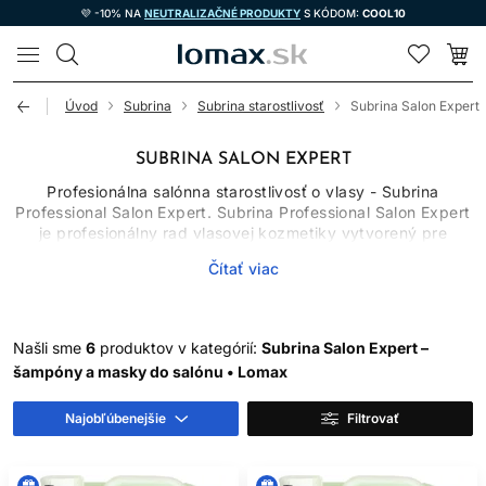
💜 -10% NA
NEUTRALIZAČNÉ PRODUKTY
S KÓDOM:
COOL10
LOMAX
Úvod
Subrina
Subrina starostlivosť
Subrina Salon Expert
SUBRINA SALON EXPERT
Profesionálna salónna starostlivosť o vlasy - Subrina
Professional Salon Expert. Subrina Professional Salon Expert
je profesionálny rad vlasovej kozmetiky vytvorený pre
kadernícke salóny, každodennú salónnu prevádzku a
Čítať viac
odborné kadernícke služby. Ide o produkty určené
predovšetkým na použitie pri umývacích boxoch, v
backbare a pri špecializovaných ošetreniach, kde kaderník
potrebuje spoľahlivé prípravky na čistenie, ochranu farby,
Našli sme
6
produktov v kategórií:
Subrina Salon Expert –
prípravu vlasov na ďalšiu starostlivosť alebo na zakončenie
šampóny a masky do salónu • Lomax
profesionálnej služby. Salon Expert nie je bežná domáca
línia, ale praktická salónna starostlivosť navrhnutá tak, aby
podporila efektívnu prácu kaderníka, správnu aplikáciu
Najobľúbenejšie
Filtrovať
produktov a konzistentný výsledok pri rôznych typoch
vlasov.