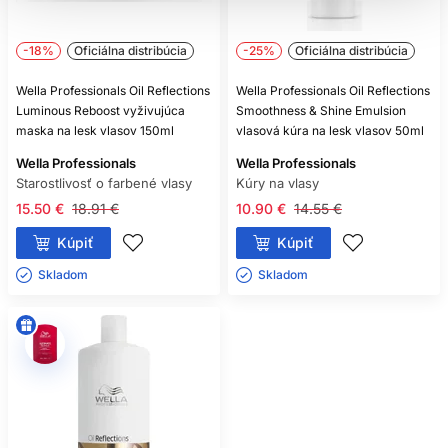
ZAŤAŽUJÚ PRODUKTY OIL
REFLECTIONS VLASY?
-18%
Oficiálna distribúcia
-25%
Oficiálna distribúcia
Pri správnom dávkovaní nemusia. Jemné vlasy sa môžu
Wella Professionals Oil Reflections
Wella Professionals Oil Reflections
zaťažiť najmä pri použití príliš veľkého množstva masky
Luminous Reboost vyživujúca
Smoothness & Shine Emulsion
alebo oleja.
maska na lesk vlasov 150ml
vlasová kúra na lesk vlasov 50ml
JE VLASOVÝ OLEJ NÁHRADOU
Wella Professionals
Wella Professionals
KONDICIONÉRA?
Starostlivosť o farbené vlasy
Kúry na vlasy
15.50 €
18.91 €
10.90 €
14.55 €
Nie. Kondicionér ošetruje vlasy po umytí, zatiaľ čo olej slúži
najmä ako záverečná bezoplachová starostlivosť na
Kúpiť
Kúpiť
uhladenie a lesk.
Skladom ㅤ
Skladom ㅤ