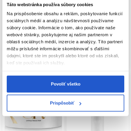
do dĺžok a končekov.
Táto webstránka používa súbory cookies
Wella Professionals Oil Reflections
Wella Professionals Oil Reflections
AKÝ JE ROZDIEL MEDZI OLEJMI
Na prispôsobenie obsahu a reklám, poskytovanie funkcií
hydratačný šampón na lesk vlasov
hydratačný kondicionér na lesk
500ml
LIGHT LUMINOUS A LUMINOUS
vlasov 200ml
sociálnych médií a analýzu návštevnosti používame
SMOOTHING?
súbory cookie. Informácie o tom, ako používate naše
Wella Professionals
Wella Professionals
webové stránky, poskytujeme aj našim partnerom v
Starostlivosť podľa typu vlasov
Starostlivosť o farbené vlasy
Light Luminous Reflective Oil má ľahšiu textúru a je vhodný
oblasti sociálnych médií, inzercie a analýzy. Títo partneri
16.30 €
21.75 €
14.50 €
18.50 €
najmä pre jemnejšie vlasy. Luminous Smoothing Oil môže
môžu príslušné informácie skombinovať s ďalšími
viac vyhovovať suchým, hustým alebo hrubším vlasom.
Kúpiť
Kúpiť
údajmi, ktoré ste im poskytli alebo ktoré od vás získali,
MÔŽEM OLEJ NANIESŤ AJ NA
Skladom ㅤ
Skladom ㅤ
keď ste používali ich služby.
SUCHÉ VLASY?
Áno. Malé množstvo oleja možno použiť na suché dĺžky a
končeky na uhladenie poletovania a zvýraznenie lesku.
Povoliť všetko
MÔŽE VLASOVÝ OLEJ OPRAVIŤ
ROZŠTIEPENÉ KONČEKY?
Prispôsobiť
Nie natrvalo. Olej môže končeky dočasne uhladiť a zlepšiť
ich vzhľad, trvalým riešením rozštiepených končekov je však
ich zastrihnutie.