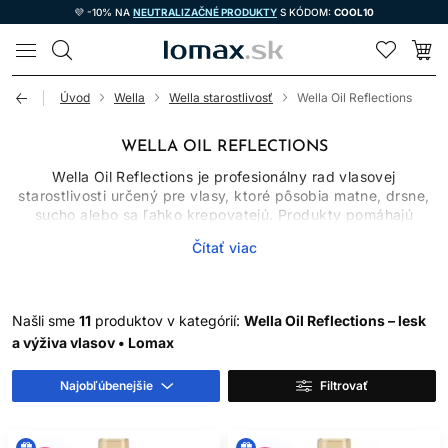
💜 -10% NA
NEUTRALIZAČNÉ PRODUKTY
S KÓDOM:
COOL10
LOMAX
Úvod
Wella
Wella starostlivosť
Wella Oil Reflections
WELLA OIL REFLECTIONS
Wella Oil Reflections je profesionálny rad vlasovej
starostlivosti určený pre vlasy, ktoré pôsobia matne, drsne,
sucho alebo sa ľahko krepovatejú. Produkty pomáhajú
uhladzovať povrch vlasového vlákna, zvyšovať lesk a
Čítať viac
zlepšovať rozčesávanie. Výsledkom sú hebkejšie,
upravenejšie a opticky zdravšie pôsobiace vlasy.
Rad Wella Professionals zahŕňa šampón, kondicionér, masku
a vlasové oleje, ktoré možno kombinovať podľa typu vlasov
Našli sme
11
produktov v kategórií:
Wella Oil Reflections – lesk
a požadovanej intenzity starostlivosti. Je vhodný pre
a výživa vlasov • Lomax
prirodzené aj farbené vlasy.
Najobľúbenejšie
Filtrovať
AKO WELLA OIL
REFLECTIONS ZVYŠUJE