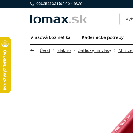
0262523331
(08:00 - 16:30)
LOMAX
Vlasová kozmetika
Kadernícke potreby
Úvod
Elektro
Žehličky na vlasy
Mini že