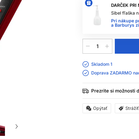
DARČEK PRI
Sibel fľaška
Pri nákupe p
a Barburys z
Skladom 1
Doprava ZADARMO n
Prezrite si možnosti
Opýtať
Stráži