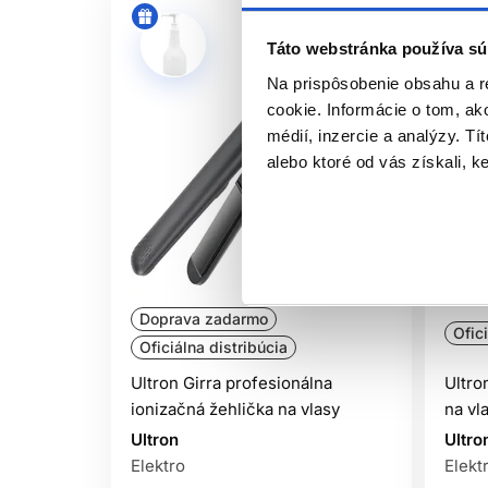
Táto webstránka používa sú
Na prispôsobenie obsahu a r
cookie. Informácie o tom, ak
médií, inzercie a analýzy. Tí
alebo ktoré od vás získali, ke
Doprava zadarmo
Ofic
Oficiálna distribúcia
Ultron Girra profesionálna
Ultro
ionizačná žehlička na vlasy
na vl
Ultron
Ultro
Elektro
Elekt