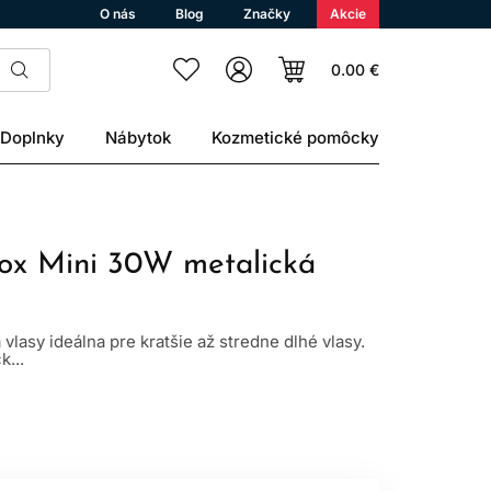
O nás
Blog
Značky
Akcie
0.00 €
Doplnky
Nábytok
Kozmetické pomôcky
ox Mini 30W metalická
vlasy ideálna pre kratšie až stredne dlhé vlasy.
k...