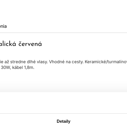
nia
lická červená
tšie až stredne dlhé vlasy. Vhodné na cesty. Keramické/turmalí
 30W, kábel 1,8m.
Detaily