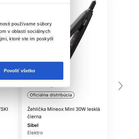
vnosti používame súbory
om v oblasti sociálnych
mi, ktoré ste im poskytli
Povoliť všetko
Doprava 
Oficiálna distribúcia
Oficiálna
SKI
Žehlička Mineox Mini 30W lesklá
GHD Mini 
čierna
profesioná
vlasy
Sibel
Elektro
GHD