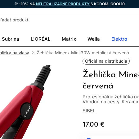
💜 -10% NA
NEUTRALIZAČNÉ PRODUKTY
S KÓDOM:
COOL10
Subrina
L'ORÉAL
Matrix
Wella
Elektro
hličky na vlasy
Žehlička Mineox Mini 30W metalická červená
Oficiálna distribúcia
Žehlička Mine
červená
Profesionálna žehlička na 
Vhodné na cesty. Keramic
SIBEL
17.00 €