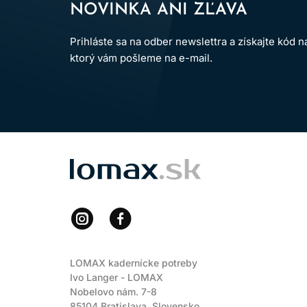
NOVINKA ANI ZĽAVA
Prihláste sa na odber newslettra a získajte kód 
ktorý vám pošleme na e-mail.
LOMAX
LOMAX kadernícke potreby
Ivo Langer - LOMAX
Nobelovo nám. 7-8
85104 Bratislava, Slovensko