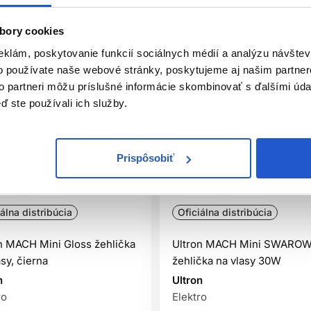
bory cookies
eklám, poskytovanie funkcií sociálnych médií a analýzu návšte
o používate naše webové stránky, poskytujeme aj našim partner
to partneri môžu príslušné informácie skombinovať s ďalšími údaj
ď ste používali ich služby.
Prispôsobiť
iálna distribúcia
Oficiálna distribúcia
n MACH Mini Gloss žehlička
Ultron MACH Mini SWAROW
asy, čierna
žehlička na vlasy 30W
n
Ultron
ro
Elektro