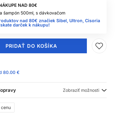
 NÁKUPE NAD 80€
 na šampón 500ml, s dávkovačom
roduktov nad 80€ značiek Sibel, Ultron, Cisoria
ískate darček k nákupu!
PRIDAŤ DO KOŠÍKA
ad
80.00 €
 dopravy
ť cenu