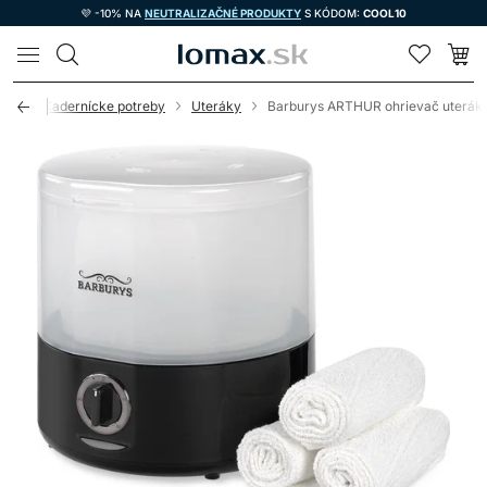
💜 -10% NA
NEUTRALIZAČNÉ PRODUKTY
S KÓDOM:
COOL10
LOMAX
vod
Kadernícke potreby
Uteráky
Barburys ARTHUR ohrievač uterák