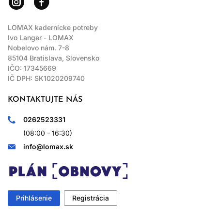
LOMAX kadernícke potreby
Ivo Langer - LOMAX
Nobelovo nám. 7-8
85104 Bratislava, Slovensko
IČO: 17345669
IČ DPH: SK1020209740
KONTAKTUJTE NÁS
0262523331
(08:00 - 16:30)
info@lomax.sk
Prihlásenie
Registrácia