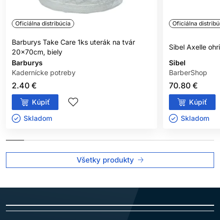
Oficiálna distribúcia
Oficiálna distribú
Barburys Take Care 1ks uterák na tvár
Sibel Axelle oh
20x70cm, biely
Barburys
Sibel
Kadernícke potreby
BarberShop
2.40 €
70.80 €
Kúpiť
Kúpiť
Skladom ㅤ
Skladom ㅤ
Všetky produkty