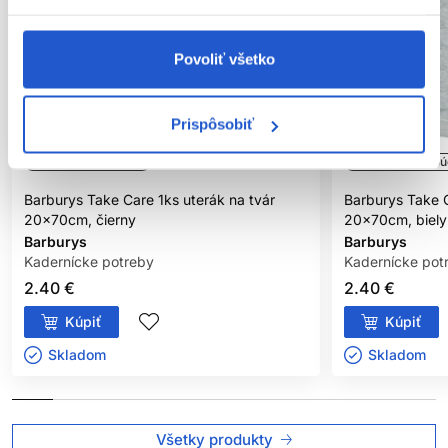
Povoliť všetko
Prispôsobiť
Oficiálna distribúcia
Oficiálna distribú
Barburys Take Care 1ks uterák na tvár
Barburys Take C
20x70cm, čierny
20x70cm, biely
Barburys
Barburys
Kadernícke potreby
Kadernícke pot
2.40 €
2.40 €
Kúpiť
Kúpiť
Skladom ㅤ
Skladom ㅤ
Všetky produkty