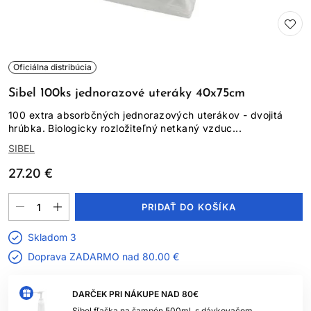
Oficiálna distribúcia
Sibel 100ks jednorazové uteráky 40x75cm
100 extra absorbčných jednorazových uterákov - dvojitá
hrúbka. Biologicky rozložiteľný netkaný vzduc...
SIBEL
27.20 €
PRIDAŤ DO KOŠÍKA
Skladom 3
Doprava ZADARMO nad
80.00 €
DARČEK PRI NÁKUPE NAD 80€
Sibel fľaška na šampón 500ml, s dávkovačom