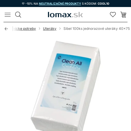
💜 -10% NA
NEUTRALIZAČNÉ PRODUKTY
S KÓDOM:
COOL10
LOMAX
Kadernícke potreby
Uteráky
Sibel 100ks jednorazové uteráky 40x7