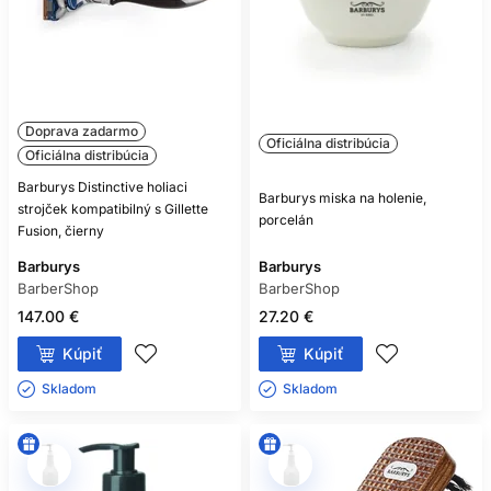
Doprava zadarmo
Oficiálna distribúcia
Oficiálna distribúcia
Barburys Distinctive holiaci
Barburys miska na holenie,
strojček kompatibilný s Gillette
porcelán
Fusion, čierny
Barburys
Barburys
BarberShop
BarberShop
147.00 €
27.20 €
Kúpiť
Kúpiť
Skladom ㅤ
Skladom ㅤ