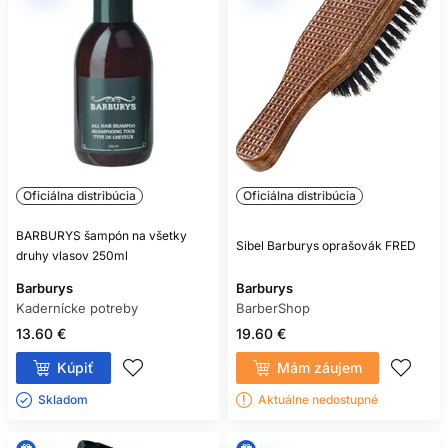
Oficiálna distribúcia
Oficiálna distribúcia
BARBURYS šampón na všetky
Sibel Barburys oprašovák FRED
druhy vlasov 250ml
Barburys
Barburys
Kadernícke potreby
BarberShop
13.60 €
19.60 €
Kúpiť
Mám záujem
Skladom ㅤ
Aktuálne nedostupné