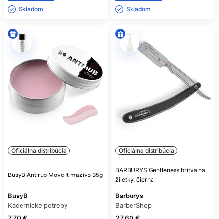
Skladom ㅤ
Skladom ㅤ
Oficiálna distribúcia
Oficiálna distribúcia
BARBURYS Gentleness britva na
BusyB Antirub Move It mazivo 35g
žiletky, čierna
BusyB
Barburys
Kadernícke potreby
BarberShop
7.70 €
27.60 €