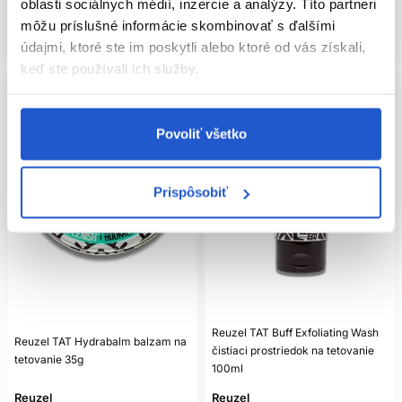
oblasti sociálnych médií, inzercie a analýzy. Títo partneri
Mám záujem
Mám záujem
môžu príslušné informácie skombinovať s ďalšími
Aktuálne nedostupné
Aktuálne nedostupné
údajmi, ktoré ste im poskytli alebo ktoré od vás získali,
keď ste používali ich služby.
Povoliť všetko
Prispôsobiť
Reuzel TAT Buff Exfoliating Wash
Reuzel TAT Hydrabalm balzam na
čistiaci prostriedok na tetovanie
tetovanie 35g
100ml
Reuzel
Reuzel