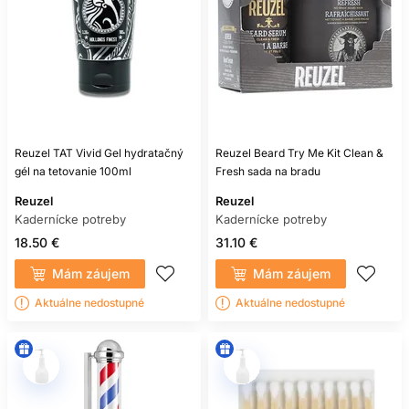
Reuzel TAT Vivid Gel hydratačný
Reuzel Beard Try Me Kit Clean &
gél na tetovanie 100ml
Fresh sada na bradu
Reuzel
Reuzel
Kadernícke potreby
Kadernícke potreby
18.50 €
31.10 €
Mám záujem
Mám záujem
Aktuálne nedostupné
Aktuálne nedostupné