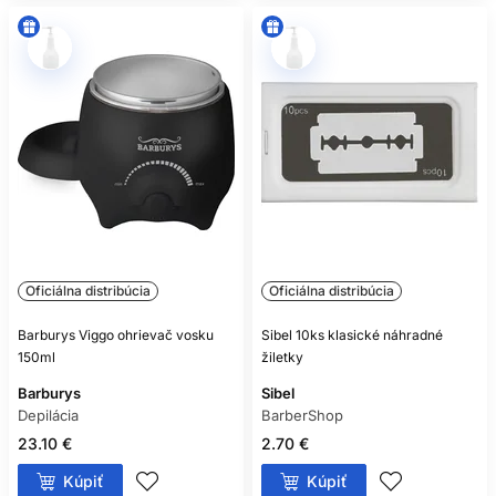
Oficiálna distribúcia
Oficiálna distribúcia
Barburys Viggo ohrievač vosku
Sibel 10ks klasické náhradné
150ml
žiletky
Barburys
Sibel
Depilácia
BarberShop
23.10 €
2.70 €
Kúpiť
Kúpiť