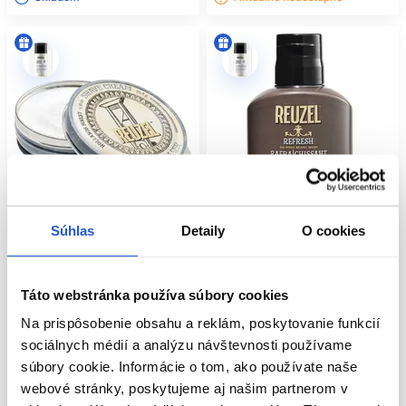
Súhlas
Detaily
O cookies
Táto webstránka používa súbory cookies
Reuzel Shave Cream krém na
Reuzel Refresh bezoplachový
holenie 95,8g
šampón na bradu 100ml
Na prispôsobenie obsahu a reklám, poskytovanie funkcií
Reuzel
Reuzel
sociálnych médií a analýzu návštevnosti používame
Kadernícke potreby
Kadernícke potreby
súbory cookie. Informácie o tom, ako používate naše
10.60 €
14.20 €
webové stránky, poskytujeme aj našim partnerom v