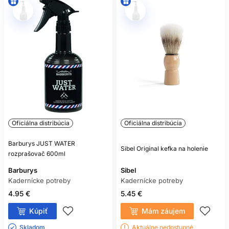
Oficiálna distribúcia
Oficiálna distribúcia
Barburys JUST WATER
Sibel Original kefka na holenie
rozprašovač 600ml
Barburys
Sibel
Kadernícke potreby
Kadernícke potreby
4.95 €
5.45 €
Kúpiť
Mám záujem
Skladom ㅤ
Aktuálne nedostupné