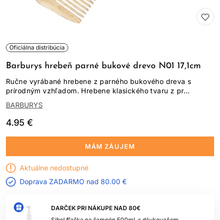
Oficiálna distribúcia
Barburys hrebeň parné bukové drevo N01 17,1cm
Ručne vyrábané hrebene z parného bukového dreva s
prírodným vzhľadom. Hrebene klasického tvaru z pr...
BARBURYS
4.95 €
MÁM ZÁUJEM
Aktuálne nedostupné
Doprava ZADARMO nad
80.00 €
DARČEK PRI NÁKUPE NAD 80€
Sibel fľaška na šampón 500ml, s dávkovačom