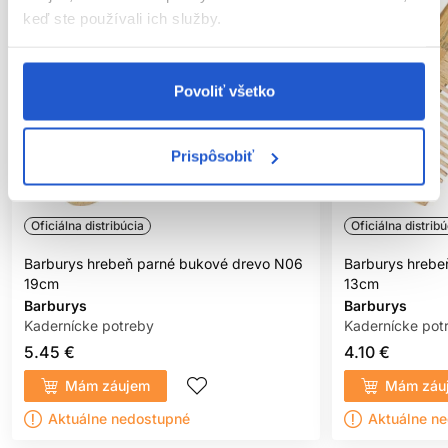
keď ste používali ich služby.
Povoliť všetko
Prispôsobiť
Oficiálna distribúcia
Oficiálna distribú
Barburys hrebeň parné bukové drevo N06
Barburys hrebe
19cm
13cm
Barburys
Barburys
Kadernícke potreby
Kadernícke pot
5.45 €
4.10 €
Mám záujem
Mám záu
Aktuálne nedostupné
Aktuálne n