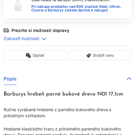
Pri nákupe produktov nad 80€ značiek Sibel, Ultron,
Cisoria a Barburys získate darček k nákupu!
Prezrite si možnosti dopravy
Opýtať
Strážiť cenu
Popis
Barburys hrebeň parné bukové drevo N01 17,1cm
Ručne vyrábané hrebene z parného bukového dreva s
prírodným vzhľadom.
Hrebene klasického tvaru z prírodného pareného bukového
dreva. Drevený materiál zaisťuje, že hrebeň je antistatický a