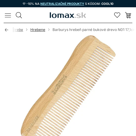
💜 -10% NA
NEUTRALIZAČNÉ PRODUKTY
S KÓDOM:
COOL10
LOMAX
nícke potreby
Hrebene
Barburys hrebeň parné bukové drevo N01 17,1c