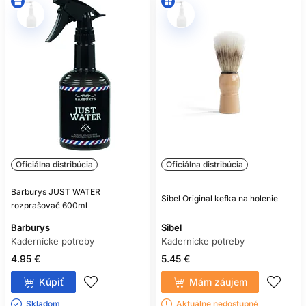
Oficiálna distribúcia
Oficiálna distribúcia
Barburys JUST WATER
Sibel Original kefka na holenie
rozprašovač 600ml
Barburys
Sibel
Kadernícke potreby
Kadernícke potreby
4.95 €
5.45 €
Kúpiť
Mám záujem
Skladom ㅤ
Aktuálne nedostupné