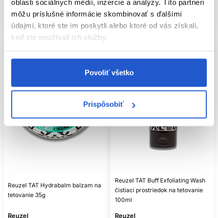
oblasti sociálnych médií, inzercie a analýzy. Títo partneri
Mám záujem
Mám záujem
môžu príslušné informácie skombinovať s ďalšími
Aktuálne nedostupné
Aktuálne nedostupné
údajmi, ktoré ste im poskytli alebo ktoré od vás získali,
keď ste používali ich služby.
Povoliť všetko
Prispôsobiť
Reuzel TAT Buff Exfoliating Wash
Reuzel TAT Hydrabalm balzam na
čistiaci prostriedok na tetovanie
tetovanie 35g
100ml
Reuzel
Reuzel