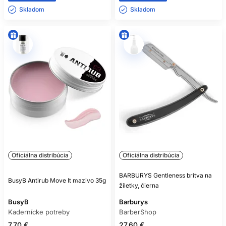
Skladom ㅤ
Skladom ㅤ
Oficiálna distribúcia
Oficiálna distribúcia
BARBURYS Gentleness britva na
BusyB Antirub Move It mazivo 35g
žiletky, čierna
BusyB
Barburys
Kadernícke potreby
BarberShop
7.70 €
27.60 €