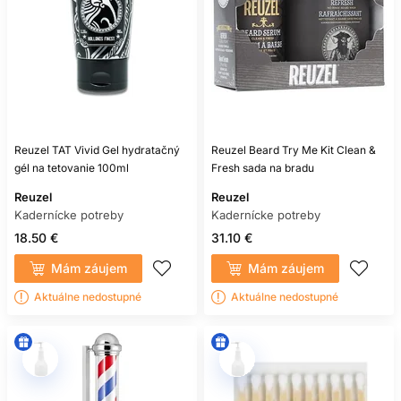
Reuzel TAT Vivid Gel hydratačný
Reuzel Beard Try Me Kit Clean &
gél na tetovanie 100ml
Fresh sada na bradu
Reuzel
Reuzel
Kadernícke potreby
Kadernícke potreby
18.50 €
31.10 €
Mám záujem
Mám záujem
Aktuálne nedostupné
Aktuálne nedostupné