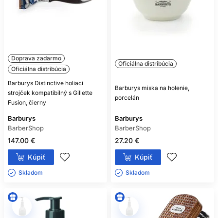
Doprava zadarmo
Oficiálna distribúcia
Oficiálna distribúcia
Barburys Distinctive holiaci
Barburys miska na holenie,
strojček kompatibilný s Gillette
porcelán
Fusion, čierny
Barburys
Barburys
BarberShop
BarberShop
147.00 €
27.20 €
Kúpiť
Kúpiť
Skladom ㅤ
Skladom ㅤ