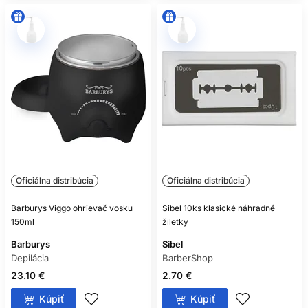
Oficiálna distribúcia
Oficiálna distribúcia
Barburys Viggo ohrievač vosku
Sibel 10ks klasické náhradné
150ml
žiletky
Barburys
Sibel
Depilácia
BarberShop
23.10 €
2.70 €
Kúpiť
Kúpiť