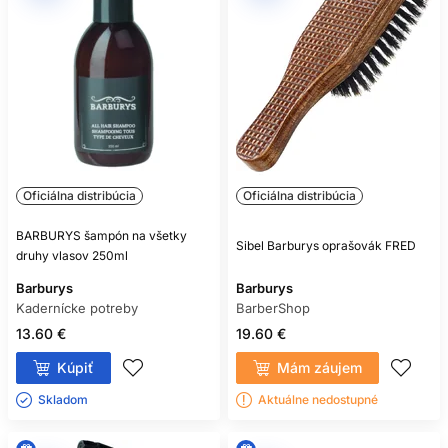
Oficiálna distribúcia
Oficiálna distribúcia
BARBURYS šampón na všetky
Sibel Barburys oprašovák FRED
druhy vlasov 250ml
Barburys
Barburys
Kadernícke potreby
BarberShop
13.60 €
19.60 €
Kúpiť
Mám záujem
Skladom ㅤ
Aktuálne nedostupné