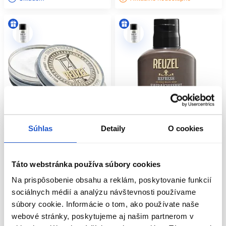
Súhlas
Detaily
O cookies
Táto webstránka používa súbory cookies
Reuzel Shave Cream krém na
Reuzel Refresh bezoplachový
holenie 95,8g
šampón na bradu 100ml
Na prispôsobenie obsahu a reklám, poskytovanie funkcií
Reuzel
Reuzel
sociálnych médií a analýzu návštevnosti používame
Kadernícke potreby
Kadernícke potreby
súbory cookie. Informácie o tom, ako používate naše
10.60 €
14.20 €
webové stránky, poskytujeme aj našim partnerom v