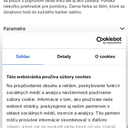
sa použiť s popruhom okolo krku ale aj ako zástera. Ponúka
niekoľko priehradok pre pomôcky. Čierna farba so šitím, ktoré sa
dizajnovo hodí do každého barber salónu.
Parametre
Značka
Hodnotenia
Súhlas
Detaily
O cookies
Táto webstránka používa súbory cookies
SÚVISIACE PRODUKTY
Na prispôsobenie obsahu a reklám, poskytovanie funkcií
sociálnych médií a analýzu návštevnosti používame
súbory cookie. Informácie o tom, ako používate naše
webové stránky, poskytujeme aj našim partnerom v
oblasti sociálnych médií, inzercie a analýzy. Títo partneri
môžu príslušné informácie skombinovať s ďalšími
údajmi, ktoré ste im poskytli alebo ktoré od vás získali,