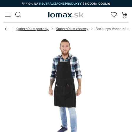
💜 -10% NA
NEUTRALIZAČNÉ PRODUKTY
S KÓDOM:
COOL10
LOMAX
Úvod
Kadernícke potreby
Kadernícke zástery
Barburys Varon záste