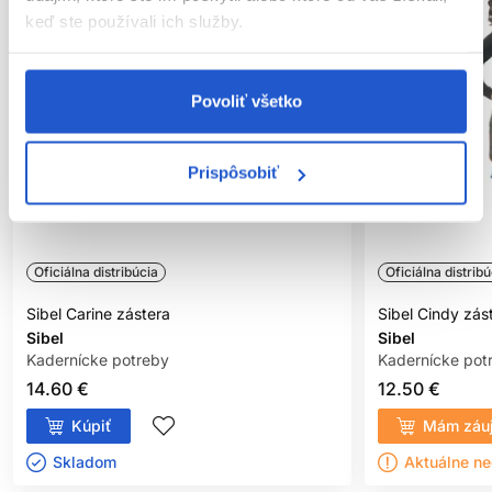
keď ste používali ich služby.
Povoliť všetko
Prispôsobiť
Oficiálna distribúcia
Oficiálna distribú
Sibel Carine zástera
Sibel Cindy zás
Sibel
Sibel
Kadernícke potreby
Kadernícke pot
14.60 €
12.50 €
Kúpiť
Mám záu
Skladom ㅤ
Aktuálne n