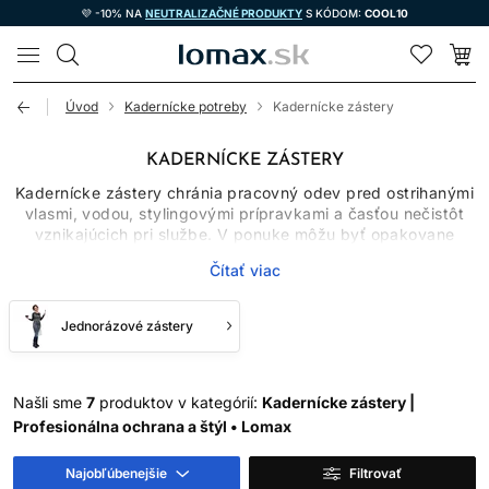
💜 -10% NA
NEUTRALIZAČNÉ PRODUKTY
S KÓDOM:
COOL10
LOMAX
Úvod
Kadernícke potreby
Kadernícke zástery
KADERNÍCKE ZÁSTERY
Kadernícke zástery chránia pracovný odev pred ostrihanými
vlasmi, vodou, stylingovými prípravkami a časťou nečistôt
vznikajúcich pri službe. V ponuke môžu byť opakovane
použiteľné aj jednorazové zástery, ľahké textilné modely aj
Čítať viac
materiály s povrchovou úpravou. Žiadna zástera však
neposkytuje absolútnu ochranu proti každej chemikálii;
vyberajte ju podľa konkrétnej činnosti a údajov výrobcu.
Jednorázové zástery
OPAKOVANE POUŽITEĽNÁ
ALEBO JEDNORAZOVÁ
Našli sme
7
produktov v kategórií:
Kadernícke zástery |
Profesionálna ochrana a štýl • Lomax
ZÁSTERA
Najobľúbenejšie
Filtrovať
Textilná kadernícka zástera je praktická pri bežnom strihaní,