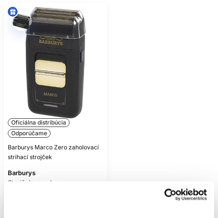
Oficiálna distribúcia
Odporúčame
Barburys Marco Zero zaholovací
strihací strojček
Barburys
Strojčeky na vlasy
66.90 €
Kúpiť