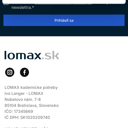
Súhlasím so
spracovaním osobných údajov
na účely odberu
newslettra.*
Prihlásiť sa
LOMAX
LOMAX kadernícke potreby
Ivo Langer - LOMAX
Nobelovo nám. 7-8
85104 Bratislava, Slovensko
IČO: 17345669
IČ DPH: SK1020209740