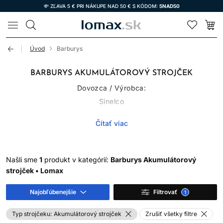
💸 ZĽAVA 5 € PRI NÁKUPE NAD 50 € S KÓDOM:
5NAD50
LOMAX
Úvod
Barburys
BARBURYS AKUMULÁTOROVÝ STROJČEK
Dovozca / Výrobca:
Sinelco
Klein Frankrijk 59
Čítať viac
9600 Ronse, Belgicko
info@sinelco.com
Našli sme
1
produkt v kategórií:
Barburys Akumulátorový
strojček • Lomax
Najobľúbenejšie
Filtrovať
1
Typ strojčeku:
Akumulátorový strojček
Zrušiť všetky filtre