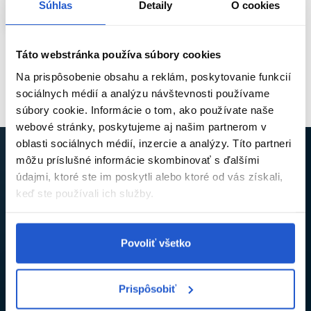
Súhlas
Detaily
O cookies
Skladom ㅤ
Táto webstránka používa súbory cookies
Pozreli ste
1
z
1
produktov
Na prispôsobenie obsahu a reklám, poskytovanie funkcií
sociálnych médií a analýzu návštevnosti používame
súbory cookie. Informácie o tom, ako používate naše
webové stránky, poskytujeme aj našim partnerom v
oblasti sociálnych médií, inzercie a analýzy. Títo partneri
môžu príslušné informácie skombinovať s ďalšími
údajmi, ktoré ste im poskytli alebo ktoré od vás získali,
NECH VÁM NEUJDE ŽIADNA NOVINKA ANI
keď ste používali ich služby.
ZĽAVA
Prihláste sa na odber newslettra a získajte kód na
5% zľavu
,
ktorý vám pošleme na e-mail.
Povoliť všetko
Prispôsobiť