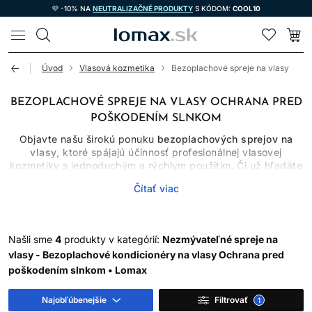
💜 -10% NA
NEUTRALIZAČNÉ PRODUKTY
S KÓDOM:
COOL10
LOMAX
Úvod
Vlasová kozmetika
Bezoplachové spreje na vlasy
BEZOPLACHOVÉ SPREJE NA VLASY OCHRANA PRED
POŠKODENÍM SLNKOM
Objavte našu širokú ponuku
bezoplachových sprejov na
vlasy
, ktoré spájajú účinnosť profesionálnej vlasovej
kozmetiky s jednoduchým a rýchlym použitím. Či už hľadáte
sprej na rozčesávanie vlasov
,
bezoplachový kondicionér na
Čítať viac
vlasy
, alebo
sprej na objem vlasov
, u nás nájdete presne to,
čo vaše vlasy potrebujú.
Bezoplachové spreje
sú ideálnym riešením pre každodennú
starostlivosť, najmä ak máte málo času, ale nechcete robiť
Našli sme
4
produkty v kategórií:
Nezmývateľné spreje na
kompromisy v kvalite. Vhodné pre všetky typy vlasov – od
vlasy - Bezoplachové kondicionéry na vlasy Ochrana pred
jemných až po silne poškodené, farbené či kučeravé. Tieto
poškodením slnkom • Lomax
produkty nielen uľahčujú styling, ale aj aktívne vyživujú,
hydratujú a chránia vlasy pred poškodením.
Najobľúbenejšie
Filtrovať
1