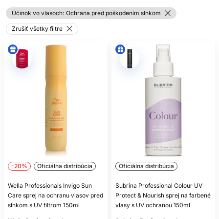
PREČO SI VYBRAŤ
Účinok vo vlasoch:
Ochrana pred poškodením slnkom
BEZOPLACHOVÝ SPREJ NA
Zrušiť všetky filtre
VLASY?
Bezoplachový kondicionér je nenahraditeľný pomocník pri
starostlivosti o vlasy
. Stačí nastriekať na uterákom
vysušené vlasy a nechať pôsobiť – bez oplachovania. Vďaka
tomu sa účinné látky vstrebávajú do vlasového vlákna počas
celého dňa.
Medzi najobľúbenejšie produkty patria napríklad
L’Oréal
spreje na vlasy
, ktoré ponúkajú riešenia pre objem, lesk,
výživu aj regeneráciu. Ak hľadáte najlepší sprej na
rozčesávanie vlasov, odporúčame profesionálne prípravky s
obsahom keratínu, panthenolu, olejov a hodvábnych
proteínov, ktoré viditeľne zlepšujú kvalitu vlasov už po
prvom použití.
-20%
Oficiálna distribúcia
Oficiálna distribúcia
VÝHODY
Wella Professionals Invigo Sun
Subrina Professional Colour UV
Care sprej na ochranu vlasov pred
Protect & Nourish sprej na farbené
BEZOPLACHOVÝCH
slnkom s UV filtrom 150ml
vlasy s UV ochranou 150ml
SPREJOV NA VLASY