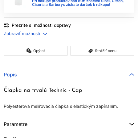
Pri nákupe produktov nad 80€ značiek Sibel, Ultron,
Cisoria a Barburys získate darček k nákupu!
Prezrite si možnosti dopravy
Opýtať
Strážiť cenu
Popis
Čiapka na trvalú Technic - Cap
Polyesterová melírovacia čiapka s elastickým zapínaním.
Parametre