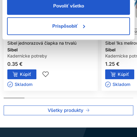
Povoliť všetko
Prispôsobiť
Oficiálna distribúcia
Oficiálna distribú
Sibel jednorazová čiapka na trvalú
Sibel 1ks melír
Sibel
Sibel
Kadernícke potreby
Kadernícke pot
0.35 €
1.25 €
Kúpiť
Kúpiť
Skladom ㅤ
Skladom ㅤ
Všetky produkty