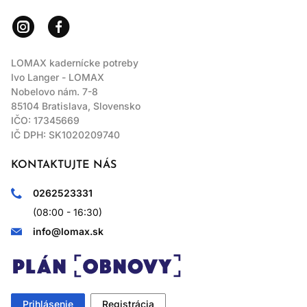
LOMAX kadernícke potreby
Ivo Langer - LOMAX
Nobelovo nám. 7-8
85104 Bratislava, Slovensko
IČO: 17345669
IČ DPH: SK1020209740
KONTAKTUJTE NÁS
0262523331
(08:00 - 16:30)
info@lomax.sk
Prihlásenie
Registrácia