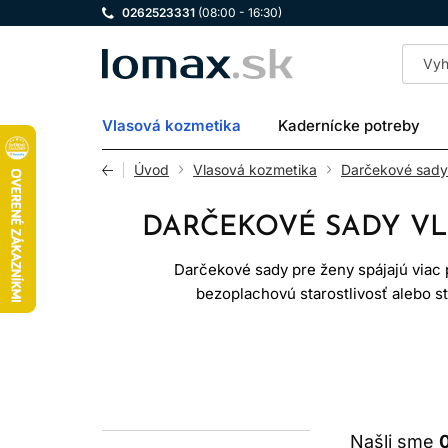
0262523331
(08:00 - 16:30)
LOMAX
Vlasová kozmetika
Kadernícke potreby
Úvod
Vlasová kozmetika
Darčekové sady
DARČEKOVÉ SADY VL
Darčekové sady pre ženy spájajú viac
bezoplachovú starostlivosť alebo sty
značku. Najlepší darček zohľadňuj
Darčeková sada nie je automaticky vh
Našli sme