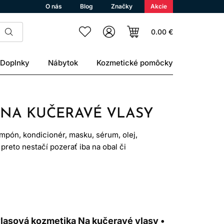
O nás
Blog
Značky
Akcie
0.00 €
Doplnky
Nábytok
Kozmetické pomôcky
 NA KUČERAVÉ VLASY
pón, kondicionér, masku, sérum, olej,
 preto nestačí pozerať iba na obal či
va konkrétnu profesionálnu vlasovú
dľa pohlavia je vybrať produkty podľa
lasová kozmetika Na kučeravé vlasy •