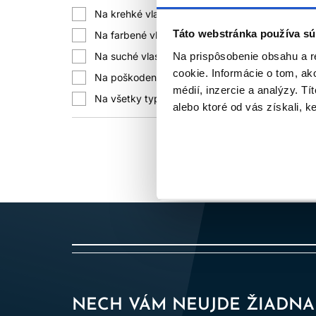
vlasy
pri ďalšej úprave. Darčeková sa
Na krehké vlasy
+10
Táto webstránka používa sú
Na farbené vlasy
+8
Na prispôsobenie obsahu a r
Na suché vlasy
+9
Farba a poškodenie nie sú rovnaká p
cookie. Informácie o tom, ak
profesionálny rad, ktorý obdarov
Na poškodené vlasy
+1
médií, inzercie a analýzy. Tí
Na všetky typy vlasov
+1
alebo ktoré od vás získali, ke
SA
Jemné vlasy sa ľahko zaťažia, preto 
nemusia byť ideálne, hoci majú luxu
Ak má obdarovaná dlhé jemné vlasy so
SAD
Kučery často potrebujú kombináciu 
NECH VÁM NEUJDE ŽIADNA
alebo masku a krém, gél či sprej na ož