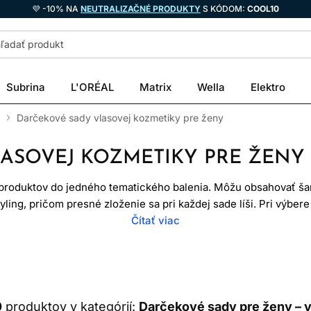
💜 -10% NA
NEUTRALIZAČNÉ PRODUKTY
S KÓDOM:
COOL10
Subrina
L'ORÉAL
Matrix
Wella
Elektro
Darčekové sady vlasovej kozmetiky pre ženy
ASOVEJ KOZMETIKY PRE ŽENY
 produktov do jedného tematického balenia. Môžu obsahovať šam
ling, pričom presné zloženie sa pri každej sade líši. Pri výbere
e typ vlasov, ich stav, bežnú rutinu a to, či obdarovaná použí
Čítať viac
kozmetiku.
odná pre každú ženu. Praktickejšie než stereotypné delenie po
reálnej potreby vlasov a pokožky.
0
produktov v kategórií:
Darčekové sady pre ženy – v