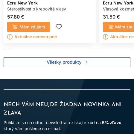
Ecru New York
Ecru New York
Starostlivosť o krepovité vlasy
Vlasová kozmet
57.80 €
31.50 €
Mám záujem
Mám záu
Aktuálne nedostupné
Aktuálne n
Všetky produkty
NECH VÁM NEUJDE ŽIADNA NOVINKA ANI
ZĽAVA
Prihláste sa na odber newslettra a získajte kód na
5% zľavu
,
ktorý vám pošleme na e-mail.