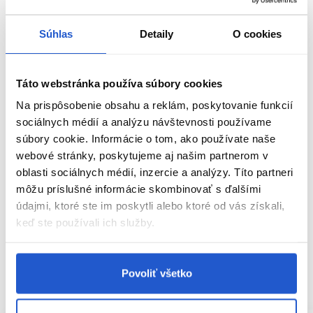
Môže byť použitý ako sprej pri strihanie kučeravých vlasov.
Súhlas
Detaily
O cookies
Použitie:
Na mokré kučeravé vlasy nastriekajte po celej ploche.
Pre osvieženie kučier alebo pre okamžitú starostlivosť
nastriekajte na suché kučeravé vlasy.
Táto webstránka používa súbory cookies
Na prispôsobenie obsahu a reklám, poskytovanie funkcií
Parametre
sociálnych médií a analýzu návštevnosti používame
súbory cookie. Informácie o tom, ako používate naše
Video
webové stránky, poskytujeme aj našim partnerom v
oblasti sociálnych médií, inzercie a analýzy. Títo partneri
Značka
môžu príslušné informácie skombinovať s ďalšími
údajmi, ktoré ste im poskytli alebo ktoré od vás získali,
Hodnotenia
keď ste používali ich služby.
Povoliť všetko
SÚVISIACE PRODUKTY