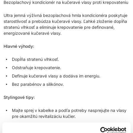
Bezoplachový kondicionér na kučeravé vlasy proti krepovateniu
Ultra jemná výživná bezoplachová hmla kondicionéra poskytuje
starostlivosť a prebúdza kučeravé vlasy. Ľahké zloženie dopĺňa
stratenú vlhkosť a eliminuje krepovatenie pre definované,
energizované kučeravé vlasy.
Hlavné výhody:
Dopĺňa stratenú vlhkosť.
Odstraňuje krepovatenie.
Definuje kučeravé vlasy a dodáva im energiu.
Bez parabénov a silikónov.
Stylingové tipy:
Majte sprej v kabelke a podľa potreby nasprejujte na vlasy
pre okamžitú revitalizáciu kučier.
Použite aj na pláži alebo pri bazéne na ochranu a udržanie
dokonalého vzhľadu kučeravých vlasov.