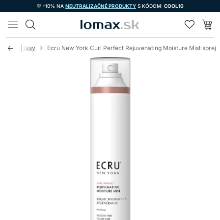
💜 -10% NA
NEUTRALIZAČNÉ PRODUKTY
S KÓDOM:
COOL10
LOMAX
učeravé vlasy
Ecru New York Curl Perfect Rejuvenating Moisture Mist sprej 