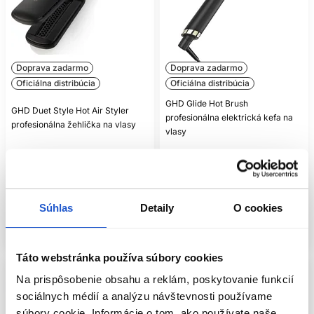
Doprava zadarmo
Doprava zadarmo
Oficiálna distribúcia
Oficiálna distribúcia
GHD Glide Hot Brush
GHD Duet Style Hot Air Styler
profesionálna elektrická kefa na
profesionálna žehlička na vlasy
vlasy
GHD
GHD
Elektro
Elektro
429.00 €
179.00 €
Súhlas
Detaily
O cookies
Kúpiť
Kúpiť
Skladom ㅤ
Skladom ㅤ
Táto webstránka používa súbory cookies
Na prispôsobenie obsahu a reklám, poskytovanie funkcií
sociálnych médií a analýzu návštevnosti používame
súbory cookie. Informácie o tom, ako používate naše