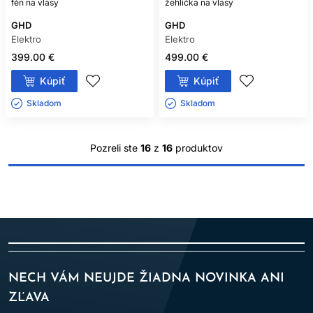
fén na vlasy
žehlička na vlasy
GHD
GHD
Elektro
Elektro
399.00 €
499.00 €
Kúpiť
Kúpiť
Skladom ㅤ
Skladom ㅤ
Pozreli ste
16
z
16
produktov
NECH VÁM NEUJDE ŽIADNA NOVINKA ANI
ZĽAVA