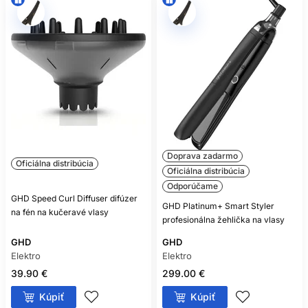
Doprava zadarmo
Oficiálna distribúcia
Oficiálna distribúcia
Odporúčame
GHD Speed Curl Diffuser difúzer
GHD Platinum+ Smart Styler
na fén na kučeravé vlasy
profesionálna žehlička na vlasy
GHD
GHD
Elektro
Elektro
39.90 €
299.00 €
Kúpiť
Kúpiť