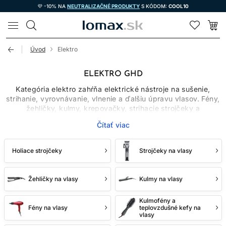
💜 -10% NA
NEUTRALIZAČNÉ PRODUKTY
S KÓDOM:
COOL10
LOMAX
Úvod
Elektro
ELEKTRO GHD
Kategória elektro zahŕňa elektrické nástroje na sušenie,
strihanie, vyrovnávanie, vlnenie a ďalšiu úpravu vlasov. Fény,
žehličky, kulmy, krepovačky, strihacie strojčeky a
zastrihávače majú rozdielne použitie aj technické parametre.
Čítať viac
Najlepší výber preto nezačína najvyšším výkonom alebo
počtom funkcií, ale konkrétnou úlohou, typom vlasov a
frekvenciou používania.
Holiace strojčeky
Strojčeky na vlasy
Profesionálne zariadenie môže byť navrhnuté na dlhšiu
prevádzku a jednoduchšiu údržbu, stále však musí
zodpovedať pracovným podmienkam a návodu výrobcu.
Žehličky na vlasy
Kulmy na vlasy
FÉNY NA SUŠENIE A
Kulmofény a
Fény na vlasy
teplovzdušné kefy na
vlasy
TVAROVANIE