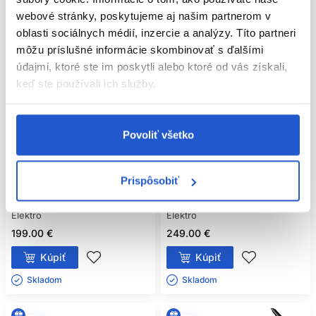
webové stránky, poskytujeme aj našim partnerom v
oblasti sociálnych médií, inzercie a analýzy. Títo partneri
môžu príslušné informácie skombinovať s ďalšími
údajmi, ktoré ste im poskytli alebo ktoré od vás získali,
keď ste používali ich služby.
Doprava zadarmo
Doprava zadarmo
Oficiálna distribúcia
Oficiálna distribúcia
Povoliť všetko
GHD Chronos Curve Max
GHD Wave Triple Barrel
profesionálna kulma na vlasy
profesionálna trojkulma na vlasy
38mm
Prispôsobiť
GHD
GHD
Elektro
Elektro
199.00 €
249.00 €
Kúpiť
Kúpiť
Skladom ㅤ
Skladom ㅤ