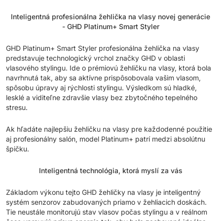
Inteligentná profesionálna žehlička na vlasy novej generácie
- GHD Platinum+ Smart Styler
GHD Platinum+ Smart Styler profesionálna žehlička na vlasy
predstavuje technologický vrchol značky GHD v oblasti
vlasového stylingu. Ide o prémiovú žehličku na vlasy, ktorá bola
navrhnutá tak, aby sa aktívne prispôsobovala vašim vlasom,
spôsobu úpravy aj rýchlosti stylingu. Výsledkom sú hladké,
lesklé a viditeľne zdravšie vlasy bez zbytočného tepelného
stresu.
Ak hľadáte najlepšiu žehličku na vlasy pre každodenné použitie
aj profesionálny salón, model Platinum+ patrí medzi absolútnu
špičku.
Inteligentná technológia, ktorá myslí za vás
Základom výkonu tejto GHD žehličky na vlasy je inteligentný
systém senzorov zabudovaných priamo v žehliacich doskách.
Tie neustále monitorujú stav vlasov počas stylingu a v reálnom