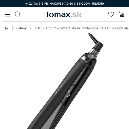
💸 ZĽAVA 5 € PRI NÁKUPE NAD 50 € S KÓDOM:
5NAD50
LOMAX
ehličky na vlasy
GHD Platinum+ Smart Styler profesionálna žehlička na vl