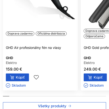
každom použití.
Ak chcete spoľahlivú žehličku GHD, ktorá spája výkon, ochranu
a luxusný dizajn, Platinum+ je voľba, ktorá vás nesklame – doma
ani v salóne.
Doprava zadarm
Doprava zadarmo
Oficiálna distribúcia
Odporúčame
GHD Air profesionálny fén na vlasy
GHD Gold profes
GHD
GHD
Elektro
Elektro
159.00 €
249.00 €
Kúpiť
Kúpiť
Skladom ㅤ
Skladom ㅤ
Všetky produkty