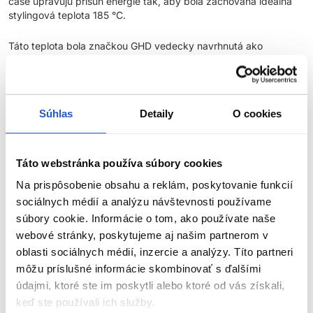
čase upravujú prísun energie tak, aby bola zachovaná ideálna
stylingová teplota 185 °C.
Táto teplota bola značkou GHD vedecky navrhnutá ako
optimálna – dostatočne účinná na perfektné vyhladenie či
tvorbu vĺn, no zároveň šetrná k vlasovej štruktúre. Práve vďaka
tomu je profesionálna žehlička na vlasy GHD Platinum+ vhodná
aj pre jemné, farbené či poškodené vlasy. Pred žehlením vlasov
Súhlas
Detaily
O cookies
odporúčame použiť
ochranu na vlasy pred teplom
.
Perfektný sklz a maximálna kontrola pri žehlení vlasov
Táto webstránka používa súbory cookies
Keramické plávajúce dosky s ultra hladkým povrchom
Na prispôsobenie obsahu a reklám, poskytovanie funkcií
zabezpečujú rovnomerný kontakt s vlasmi po celej dĺžke
sociálnych médií a analýzu návštevnosti používame
prameňa. Vlasy sa nezachytávajú, netrhajú a styling je rýchlejší
súbory cookie. Informácie o tom, ako používate naše
aj presnejší.
ZOBRAZIŤ VIAC
webové stránky, poskytujeme aj našim partnerom v
Zaoblené telo žehličky umožňuje nielen dokonale rovné účesy,
oblasti sociálnych médií, inzercie a analýzy. Títo partneri
ale aj jednoduché vytváranie vĺn, jemných kučier či moderných
môžu príslušné informácie skombinovať s ďalšími
Parametre
tvarovaných koncov. Vďaka tomu je táto žehlička GHD
údajmi, ktoré ste im poskytli alebo ktoré od vás získali,
mimoriadne univerzálnym nástrojom.
keď ste používali ich služby.
Video