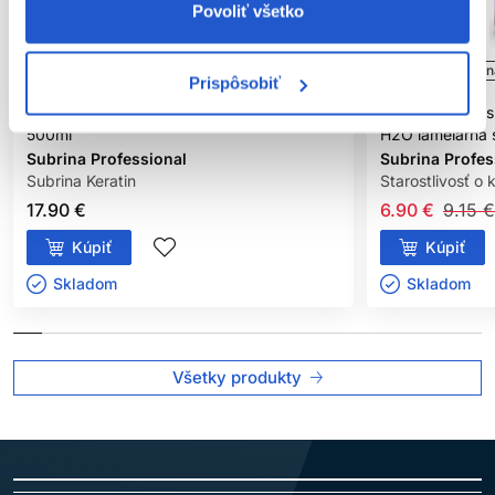
Povoliť všetko
Oficiálna distribúcia
Odporúčame
-25%
Oficiáln
Prispôsobiť
Subrina Professional Care Keratin maska
Subrina Profess
500ml
H2O lamelárna s
Subrina Professional
Subrina Profes
Subrina Keratin
Starostlivosť o 
17.90 €
6.90 €
9.15 €
Kúpiť
Kúpiť
Skladom ㅤ
Skladom ㅤ
Všetky produkty