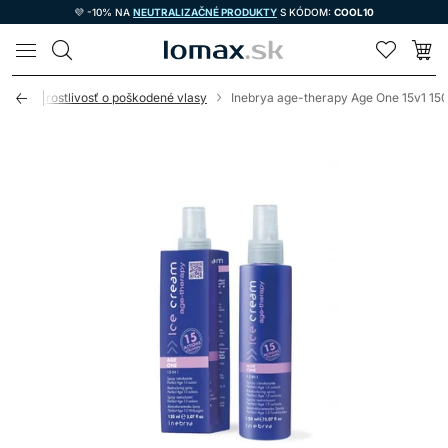
💜 -10% NA
NEUTRALIZAČNÉ PRODUKTY
S KÓDOM:
COOL10
LOMAX
v
Starostlivosť o poškodené vlasy
Inebrya age-therapy Age One 15v1 15