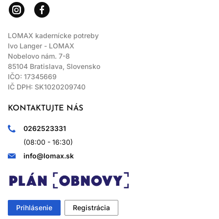
LOMAX kadernícke potreby
Ivo Langer - LOMAX
Nobelovo nám. 7-8
85104 Bratislava, Slovensko
IČO: 17345669
IČ DPH: SK1020209740
KONTAKTUJTE NÁS
0262523331
(08:00 - 16:30)
info@lomax.sk
Prihlásenie
Registrácia