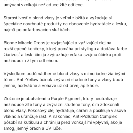
umývaní vznikajú nežiaduce žlté odtiene.
Starostlivosť o blond vlasy je veľmi zložitá a vyžaduje si
špeciálne navrhnuté produkty na obnovenie hydratácie a lesku,
najmä po odfarbovacích službách.
Blonde Miracle Drops je rozjasňujúci a vyživujúci olej na
rozštiepené končeky, ktorý pomáha pri stylingu a dodáva farbe
žiarivosť a lesk, čím ju zvýrazňuje vďaka svojmu účinku proti
nežiaducim žltým odtieňom.
Výsledkom budú nádherné blond vlasy s mimoriadne žiarivými
tónmi. Anti-Yellow účinok zvýrazní studené tóny a vlasy budú
jemné, hodvábne a voňavé už od prvej aplikácie.
Zloženie je obohatené o Purple Pigment, ktorý neutralizuje
nežiaduce žlté tóny a zvýrazní studené tóny, čím zdokonalí
blond vlasy. Kokosový olej hydratuje, chráni a posilňuje vlasové
vlákno a uľahčuje rast. A nakoniec, Anti-Pollution Complex
pôsobí na kutikulu a chráni ju pred vonkajšími vplyvmi, ako je
smog, jemný prach a UV lúče.