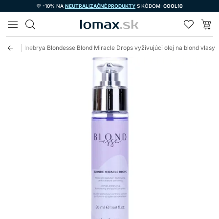
💜 -10% NA
NEUTRALIZAČNÉ PRODUKTY
S KÓDOM:
COOL10
LOMAX
vlasy
Inebrya Blondesse Blond Miracle Drops vyživujúci olej na blond vlasy