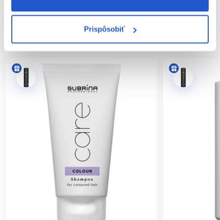
Vegánske zloženie
Bez sulfátov, parabénov, parafínu
Prispôsobiť
SÚVISIACE PRODUKTY
Použitie:
Naneste niekoľko kvapiek na čisté, vlhké alebo suché
vlasy. Neoplachujte. Pokračujte v stylingu.