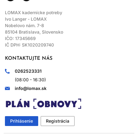
LOMAX kadernícke potreby
Ivo Langer - LOMAX
Nobelovo nám. 7-8
85104 Bratislava, Slovensko
IČO: 17345669
IČ DPH: SK1020209740
KONTAKTUJTE NÁS
0262523331
(08:00 - 16:30)
info@lomax.sk
Prihlásenie
Registrácia