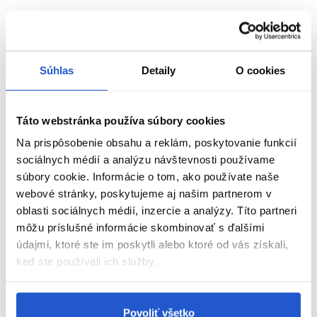
Vegánske zloženie bez silikónu, SLS, parabénov a parafínu.
Chráni vlhké vlasy pred teplom, uľahčuje ich česanie počas
sušenia a zlepšuje zarovnanie vlasových vlákien.
Súhlas
Detaily
O cookies
Po stylingu dodáva hodvábnosť a lesk a uceluje rozštiepené
končeky.
Táto webstránka používa súbory cookies
Hlavné výhody:
Na prispôsobenie obsahu a reklám, poskytovanie funkcií
sociálnych médií a analýzu návštevnosti používame
Ideálne pre všetky typy blond vlasov
súbory cookie. Informácie o tom, ako používate naše
ZOBRAZIŤ VIAC
Rozjasňujúci a zdokonaľujúci olej
webové stránky, poskytujeme aj našim partnerom v
oblasti sociálnych médií, inzercie a analýzy. Títo partneri
Dodáva príjemnú kokosovú vôňu
môžu príslušné informácie skombinovať s ďalšími
Uceluje rozštiepené končeky
Parametre
údajmi, ktoré ste im poskytli alebo ktoré od vás získali,
Proti znečisteniu vlasov
keď ste používali ich služby.
Značka
Obohatené o fialové pigmenty pre Anti-Yellow účinok proti
nežiaducim žltým odtieňom
Hodnotenia
Chráni pred použitím horúcich nástrojov
Povoliť všetko