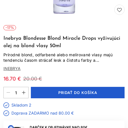
-17%
Inebrya Blondesse Blond Miracle Drops vyživujúci
olej na blond vlasy 50ml
Prírodné blond, odfarbené alebo melírované vlasy majú
tendenciu časom strácať lesk a čistotu farby a...
INEBRYA
16.70 €
20.00 €
PRIDAŤ DO KOŠÍKA
Skladom 2
Doprava ZADARMO nad
80.00 €
DARČEK K OBJEDNÁVKE NAD 80€