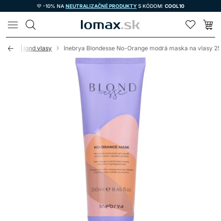
💜 -10% NA
NEUTRALIZAČNÉ PRODUKTY
S KÓDOM:
COOL10
LOMAX
livosť o blond vlasy
Inebrya Blondesse No-Orange modrá maska na vlasy 2