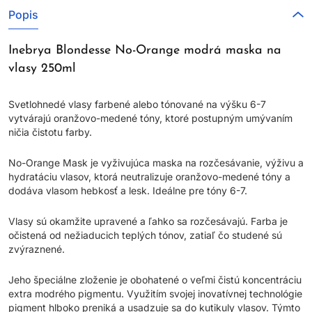
Popis
Inebrya Blondesse No-Orange modrá maska na
vlasy 250ml
Svetlohnedé vlasy farbené alebo tónované na výšku 6-7
vytvárajú oranžovo-medené tóny, ktoré postupným umývaním
ničia čistotu farby.
No-Orange Mask je vyživujúca maska na rozčesávanie, výživu a
hydratáciu vlasov, ktorá neutralizuje oranžovo-medené tóny a
dodáva vlasom hebkosť a lesk. Ideálne pre tóny 6-7.
Vlasy sú okamžite upravené a ľahko sa rozčesávajú. Farba je
očistená od nežiaducich teplých tónov, zatiaľ čo studené sú
zvýraznené.
Jeho špeciálne zloženie je obohatené o veľmi čistú koncentráciu
extra modrého pigmentu. Využitím svojej inovatívnej technológie
pigment hlboko preniká a usadzuje sa do kutikuly vlasov. Týmto