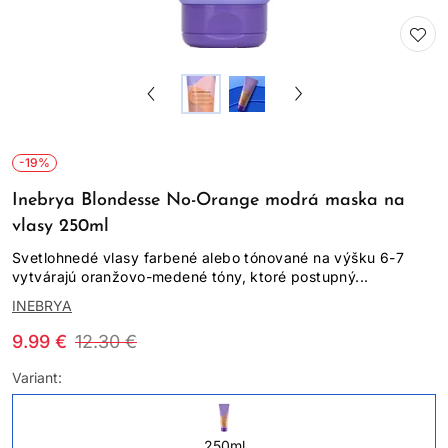
-19%
Inebrya Blondesse No-Orange modrá maska na
vlasy 250ml
Svetlohnedé vlasy farbené alebo tónované na výšku 6-7
vytvárajú oranžovo-medené tóny, ktoré postupný...
INEBRYA
9.99 €
12.30 €
Variant:
250ml