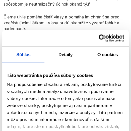
spôsobom je neutralizačný účinok okamžitý.ň
Čierne uhlie pomáha čistiť vlasy a pomáha im chrániť sa pred
znečisťujúcimi látkami. Vlasy budú okamžite vyzerať ľahké a
nadýchané.
Vďaka obsahu rasveratrolu, polyfenolov a vitamínu C pomáhajú
výťažky z čučoriedok, malín a černíc predchádzať oxidačnému
stresu vlasov. Farba vyzerá oživená a lesklá aj po technickom
Súhlas
Detaily
O cookies
servise.
Vhodné pre vegánov, bez sulfátov a povrchovo aktívnych látok.
Táto webstránka používa súbory cookies
Na prispôsobenie obsahu a reklám, poskytovanie funkcií
Hlavné výhody:
sociálnych médií a analýzu návštevnosti používame
Ideálne pre všetky svetlohnedé, farbené alebo zosvetlené
súbory cookie. Informácie o tom, ako používate naše
vlasy
webové stránky, poskytujeme aj našim partnerom v
Vhodné pre základy 6-7
oblasti sociálnych médií, inzercie a analýzy. Títo partneri
môžu príslušné informácie skombinovať s ďalšími
Vyživujúca receptúra s kyslým pH
údajmi, ktoré ste im poskytli alebo ktoré od vás získali,
Vyživuje a hydratuje
ZOBRAZIŤ VIAC