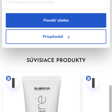
keď ste používali ich služby.
Neutralizuje nežiaduce oranžovo-medené odlesky
Obohatené o Extra Blue pigment
Parametre
Hebké a lesklé vlasy
Povoliť všetko
S výťažkami z čiernej čučoriedky, maliny, černice a čierneho
Značka
dreveného uhlia
Prispôsobiť
Vegánske zloženie
Hodnotenia
Bez sulfátov a povrchovo aktívnych látok
Použitie:
Použite po No-Orange šampóne. Noste jednorazové
SÚVISIACE PRODUKTY
rukavice. Naneste na mokré vlasy do dĺžok a končekov.
Nechajte pôsobiť 3 až 5 minút. Dôkladne opláchnite.