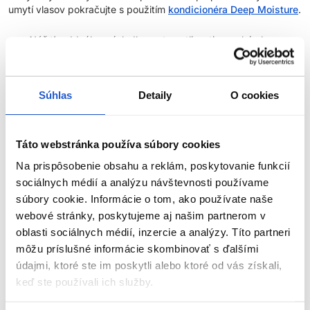
umytí vlasov pokračujte s použitím
kondicionéra Deep Moisture
.
Náš tip
- Ideálne výsledky v starostlivosti o suché vlasy
dosiahnete v kombinácii produktov z
radu Deep Moisture
.
O rade:
Súhlas
Detaily
O cookies
Rad Deep Moisture sa stará o vlasy, ktoré postrádajú
prirodzenú
hydratáciu
. Pravidelné fénovanie, žehlenie či kulmovanie vlasov
narúša prirodzenú rovnováhu hydratácie a vlasy môžu pôsobiť
Táto webstránka používa súbory cookies
matne a bez života
.
Na prispôsobenie obsahu a reklám, poskytovanie funkcií
sociálnych médií a analýzu návštevnosti používame
Rovnako ako tepelné nástroje dehydruje vlas slnka, ktoré po lete
súbory cookie. Informácie o tom, ako používate naše
môže zanechať aj prírodné nefarbené vlasy suché v koncoch a
dĺžkach. Práve pre tieto prípady sú tu produkty radu Deep
webové stránky, poskytujeme aj našim partnerom v
Moisture, ktoré vďaka Radialux Micro-Ions
doplnia rovnováhu
oblasti sociálnych médií, inzercie a analýzy. Títo partneri
hydratácie
vo vlasoch.
môžu príslušné informácie skombinovať s ďalšími
údajmi, ktoré ste im poskytli alebo ktoré od vás získali,
Parametre
keď ste používali ich služby.