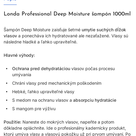
Londa Professional Deep Moisture šampón 1000ml
Šampón Deep Moisture zaisťuje šetrné
umytie suchých dĺžok
vlasov
a ponecháva ich hydratované ale nezaťažené. Vlasy sú
následne hladké a ľahko upraviteľné.
Hlavné výhody:
Ochrana pred dehydratáciou
vlasov počas procesu
umývania
Chráni vlasy pred mechanickým poškodením
Hebké, ľahko upraviteľné vlasy
S medom na ochranu vlasov a
absorpciu hydratácie
S mangom pre výživu
Použitie:
Naneste do mokrých vlasov, napeňte a potom
dôkladne opláchnite. Ide o profesionálny kadernícky produkt,
ktorý umýva vlasy a vlasovú pokožku už pri prvom umývaní. Po