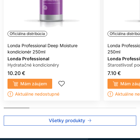
Oficiálna distribúcia
Oficiálna distribú
Londa Professional Deep Moisture
Londa Professi
kondicionér 250ml
250ml
Londa Professional
Londa Profess
Hydratačné kondicionéry
Starostlivosť p
10.20 €
7.10 €
Mám záujem
Mám záu
Aktuálne nedostupné
Aktuálne n
Všetky produkty