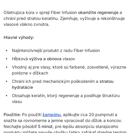
Ošetrujúca kúra v spreji Fiber Infusion
okamžite regeneruje
a
chráni pred stratou keratínu. Zjemňuje, vyživuje a rekonštruuje
vlasové vlákno zvnútra.
Hlavné výhody:
Najintenzívnejší produkt z radu Fiber Infusion
Hĺbková
výživa a obnova
vlasov
Vhodný aj pre vlasy, ktoré sú farbené, zosvetlené, výrazne
porézne v dĺžkach
Chráni ich pred mechanickým poškodením a
stratou
hydratácie
Obsahuje keratín, ktorý regeneruje a posilňuje štruktúru
vlasu
Použitie:
Po použití
šampónu
, aplikujte cca 20 pumpnutí a
snažte sa rovnomerne a jemne vpracovať do dĺžok a koncov.
Nechajte pôsobiť
5 minút
, pre lepšiu absorpciu starajúceho
produktu môžete navyše chvíľku ľahko zafúkať stredne teplým