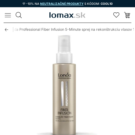
💜 -10% NA
NEUTRALIZAČNÉ PRODUKTY
S KÓDOM:
COOL10
LOMAX
y
Londa Professional Fiber Infusion 5-Minute sprej na rekonštrukciu vlasov 