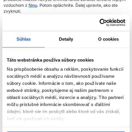
vzduchom z
fénu
. Potom opláchnite. Ďalej upravte, ako ste
zvyknutí.
Tipy:
Pokiaľ volíte toto ošetrenie na vlasy, už neaplikujte
Súhlas
Detaily
O cookies
kondicionér. Nahrádza kondicionér.
Používajte v rámci kaderníckeho servisu Fiber Infusion alebo
v domácej starostlivosti o vlasy.
Táto webstránka používa súbory cookies
Ideálne výsledky dosiahnete v kombinácii s ostatnými
Na prispôsobenie obsahu a reklám, poskytovanie funkcií
produktmi z radov
Fiber Infusion
.
sociálnych médií a analýzu návštevnosti používame
súbory cookie. Informácie o tom, ako používate naše
O rade:
webové stránky, poskytujeme aj našim partnerom v
Nadštandardný rad produktov Londa Professional pre
hĺbkovú
oblasti sociálnych médií, inzercie a analýzy. Títo partneri
ZOBRAZIŤ VIAC
rekonštrukciu
a obnovu keratínu vo vlasových vláknach. Rad
môžu príslušné informácie skombinovať s ďalšími
Fiber Infusion zaisťuje až
97% ochranu pred lámaním
vlasov a
údajmi, ktoré ste im poskytli alebo ktoré od vás získali,
zameriava sa obnovu keratínu vo vlasoch zosvetlených alebo
Parametre
keď ste používali ich služby.
výrazne narušených chemickými procesmi.
Značka