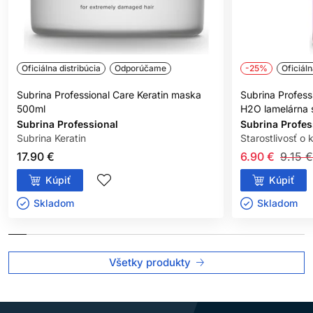
Oficiálna distribúcia
Odporúčame
-25%
Oficiáln
Subrina Professional Care Keratin maska
Subrina Profess
500ml
H2O lamelárna s
Subrina Professional
Subrina Profes
Subrina Keratin
Starostlivosť o 
17.90 €
6.90 €
9.15 €
Kúpiť
Kúpiť
Skladom ㅤ
Skladom ㅤ
Všetky produkty