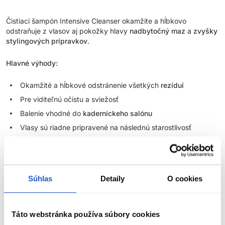
Čistiaci šampón Intensive Cleanser okamžite a hĺbkovo
odstraňuje z vlasov aj pokožky hlavy
nadbytočný maz
a
zvyšky
stylingových prípravkov
.
Hlavné výhody:
Okamžité a hĺbkové odstránenie všetkých
rezíduí
Pre viditeľnú očistu a sviežosť
Balenie vhodné do
kaderníckeho salónu
Vlasy sú riadne pripravené na následnú starostlivosť
Použitie:
Aplikujte do vlhkých vlasov a na pokožku hlavy. Jemne
masírujte a spláchnite. Použite vhodný
kondicionér
pre vaše
vlasy.
Súhlas
Detaily
O cookies
Parametre
Táto webstránka používa súbory cookies
Značka