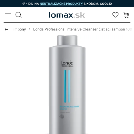
💜 -10% NA
NEUTRALIZAČNÉ PRODUKTY
S KÓDOM:
COOL10
LOMAX
statné šampóny
Londa Professional Intensive Cleanser čistiaci šampón 100