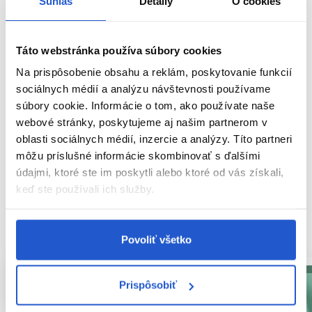
Súhlas
Detaily
O cookies
O rade:
Nadštandardný rad produktov Londa Professional so
zložením až
95% prírodných ingrediencií
. Produkty
rešpektujúce potreby vlasov aj životného prostredia. Navrhnuté
Táto webstránka používa súbory cookies
bez parabénov, silikónov a umelých farbív.
Na prispôsobenie obsahu a reklám, poskytovanie funkcií
sociálnych médií a analýzu návštevnosti používame
Parametre
súbory cookie. Informácie o tom, ako používate naše
webové stránky, poskytujeme aj našim partnerom v
Značka
oblasti sociálnych médií, inzercie a analýzy. Títo partneri
môžu príslušné informácie skombinovať s ďalšími
Hodnotenia
údajmi, ktoré ste im poskytli alebo ktoré od vás získali,
keď ste používali ich služby.
SÚVISIACE PRODUKTY
Povoliť všetko
Prispôsobiť