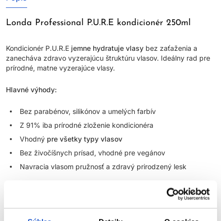
Londa Professional P.U.R.E kondicionér 250ml
Kondicionér P.U.R.E
jemne hydratuje vlasy
bez zaťaženia a
zanecháva zdravo vyzerajúcu štruktúru vlasov. Ideálny rad pre
prírodné, matne vyzerajúce vlasy.
Hlavné výhody:
Bez parabénov, silikónov a umelých farbív
Z 91% iba prírodné zloženie kondicionéra
Vhodný
pre všetky typy vlasov
Bez živočíšnych prísad, vhodné pre vegánov
Navracia vlasom pružnosť a zdravý prirodzený lesk
Použitie:
Naneste do
šampónom
umytých a uterákom
vysušených vlasov. Nechajte pôsobiť 1-3 minúty a potom
dôkladne opláchnite.