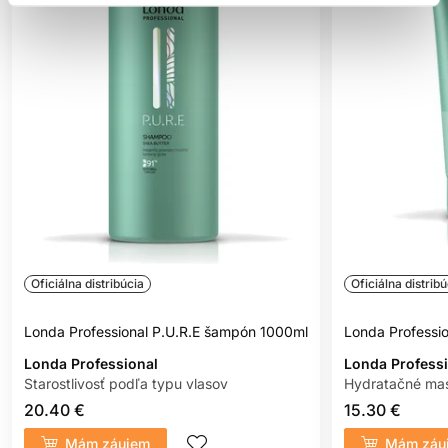
Oficiálna distribúcia
Oficiálna distribú
Londa Professional P.U.R.E šampón 1000ml
Londa Professi
Londa Professional
Londa Profess
Starostlivosť podľa typu vlasov
Hydratačné mas
20.40 €
15.30 €
Mám záujem
Mám záu