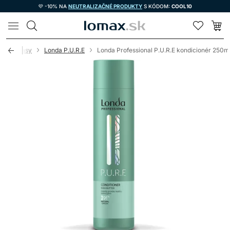
💜 -10% NA
NEUTRALIZAČNÉ PRODUKTY
S KÓDOM:
COOL10
LOMAX
vosť o vlasy
Londa P.U.R.E
Londa Professional P.U.R.E kondicionér 250m