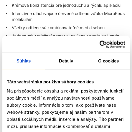
Krémová konzistencia pre jednoduchú a rýchlu aplikáciu
Intenzívne dlhotrvajúce červené odtiene vďaka MicroReds
molekulám
Všetky odtiene sú kombinovateľné medzi sebou
Jednoduchý miešací pomer s vyvíjacou emulziou Londa
Professional 1:1
Zosvetlenie vlasov až o 5 hĺbok tónu
Súhlas
Detaily
O cookies
Miešací pomer:
Kombinujte vždy s vyvíjacou emulziou Londa Professional
Táto webstránka používa súbory cookies
Miešací pomer pre všetky permanentné farby je
1:1
(s
výnimkou Special Blonde)
Na prispôsobenie obsahu a reklám, poskytovanie funkcií
sociálnych médií a analýzu návštevnosti používame
Miešací pomer Londa Professional Special Blonde (farby v
12/ rade)
1:2
súbory cookie. Informácie o tom, ako používate naše
webové stránky, poskytujeme aj našim partnerom v
Akú použiť vyvíjaciu emulziu Londa Professional?
oblasti sociálnych médií, inzercie a analýzy. Títo partneri
ZOBRAZIŤ VIAC
môžu príslušné informácie skombinovať s ďalšími
12% Vyvíjacia emulzia
- zosvetlí prírodné vlasy o 3 hĺbky (o