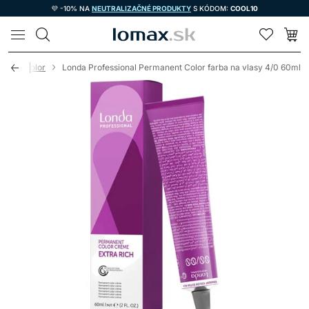
💜 -10% NA
NEUTRALIZAČNÉ PRODUKTY
S KÓDOM:
COOL10
LOMAX
anent Color
Londa Professional Permanent Color farba na vlasy 4/0 60ml