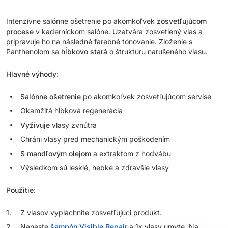
Intenzívne salónne ošetrenie po akomkoľvek
zosvetľujúcom
procese
v kaderníckom salóne. Uzatvára zosvetlený vlas a
pripravuje ho na následné farebné tónovanie. Zloženie s
Panthenolom sa
hĺbkovo stará
o štruktúru narušeného vlasu.
Hlavné výhody:
Salónne ošetrenie
po akomkoľvek zosvetľujúcom servise
Okamžitá hĺbková regenerácia
Vyživuje
vlasy zvnútra
Chráni vlasy pred mechanickým poškodením
S mandľovým olejom
a extraktom z hodvábu
Výsledkom sú lesklé, hebké a zdravšie vlasy
Použitie:
Z vlasov vypláchnite zosvetľujúci produkt.
Naneste
šampón Visible Repair
a 1x vlasy umyte. Na