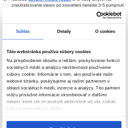
zneutralizovanie vlasov po zosvetlení naneste 3-5 pumpnutí
do dĺžok a koncov vlhkých vlasov a nechajte pôsobiť na 5
-10 minút. Následne vlasy dôkladne vypláchnite vodou.
Po aplikácii Visible Repair In Salon Treatment už neaplikujte
kondicionér
.
Súhlas
Detaily
O cookies
Náš tip
- Ideálne výsledky v starostlivosti o poškodené vlasy
dosiahnete v kombinácii produktov z radu Visible Repair
Táto webstránka používa súbory cookies
Na prispôsobenie obsahu a reklám, poskytovanie funkcií
O rade:
Rad Visible Repair bol navrhnutý pre vlasy suché,
porézne či chemicky narušené opakovaným zosvetľovaním.
sociálnych médií a analýzu návštevnosti používame
Technológia Radialux Micro-Ions má schopnosť sa nadviazať na
súbory cookie. Informácie o tom, ako používate naše
narušené miesta vlasu a vyspraviť jeho chýbajúcu časť.
webové stránky, poskytujeme aj našim partnerom v
Výsledkom sú hebké, lesklé, ľahko rozčesateľné vlasy.
oblasti sociálnych médií, inzercie a analýzy. Títo partneri
môžu príslušné informácie skombinovať s ďalšími
Parametre
údajmi, ktoré ste im poskytli alebo ktoré od vás získali,
keď ste používali ich služby.
Značka