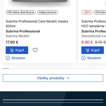
Oficiálna distribúcia
Odporúčame
-25%
Oficiáln
Subrina Professional Care Keratin maska
Subrina Profess
500ml
H2O lamelárna s
Subrina Professional
Subrina Profes
Subrina Keratin
Starostlivosť o 
17.90 €
6.90 €
9.15 €
Kúpiť
Kúpiť
Skladom ㅤ
Skladom ㅤ
Všetky produkty