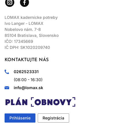
LOMAX kadernícke potreby
Ivo Langer - LOMAX
Nobelovo nám. 7-8
85104 Bratislava, Slovensko
IČO: 17345669
IČ DPH: SK1020209740
KONTAKTUJTE NÁS
0262523331
(08:00 - 16:30)
info@lomax.sk
Prihlásenie
Registrácia