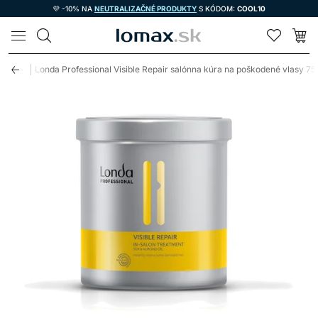
💜 -10% NA
NEUTRALIZAČNÉ PRODUKTY
S KÓDOM:
COOL10
LOMAX
vlasy
Londa Professional Visible Repair salónna kúra na poškodené vlasy 7